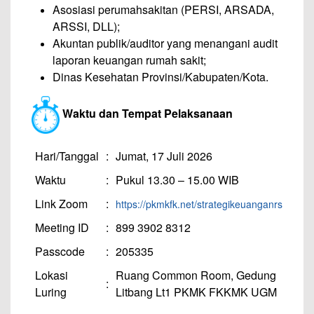
Asosiasi perumahsakitan (PERSI, ARSADA,
ARSSI, DLL);
Akuntan publik/auditor yang menangani audit
laporan keuangan rumah sakit;
Dinas Kesehatan Provinsi/Kabupaten/Kota.
Waktu dan Tempat Pelaksanaan
Hari/Tanggal
:
Jumat, 17 Juli 2026
Waktu
:
Pukul 13.30 – 15.00 WIB
Link Zoom
:
https://pkmkfk.net/strategikeuanganrs
Meeting ID
:
899 3902 8312
Passcode
:
205335
Lokasi
Ruang Common Room, Gedung
:
Luring
Litbang Lt1 PKMK FKKMK UGM