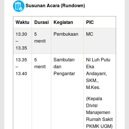
Susunan Acara (Rundown)
Waktu
Durasi
Kegiatan
PIC
13.30
5
Pembukaan
MC
–
menit
13.35
13.35
5
Sambutan
Ni Luh Putu
–
menit
dan
Eka
13.40
Pengantar
Andayani,
SKM.,
M.Kes.
(Kepala
Divisi
Manajemen
Rumah Sakit
PKMK UGM)