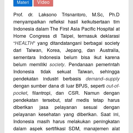
Video
Materi
Prof. dr. Laksono Trisnantoro, M.Sc, Ph.D
menyampaikan refleksi hasil keikutsertaan tim
Indonesia dalam The First Asia Pacific Hospital at
Home Congress di Taipei, termasuk deklarasi
“
HEALTH
” yang ditandatangani berbagai society
dari Taiwan, Korea, Jepang, dan Australia,
sementara Indonesia belum bisa ikut karena
belum memiliki
society
. Pendanaan pemerintah
Indonesia tidak sekuat Taiwan, sehingga
pendekatan industri berbasis
demand–supply
dengan sumber dana di luar BPJS, seperti
out-of-
pocket
, filantropi, dan CSR. Namun dengan
pendekatan tersebut, staf medis tetap harus
diberikan jasa pelayanan sesuai dengan
pelayanan kesehatan yang diberikan. Saat ini,
Indonesia masih harus melakukan peningkatan
dalam aspek sertifikasi SDM, manajemen alat