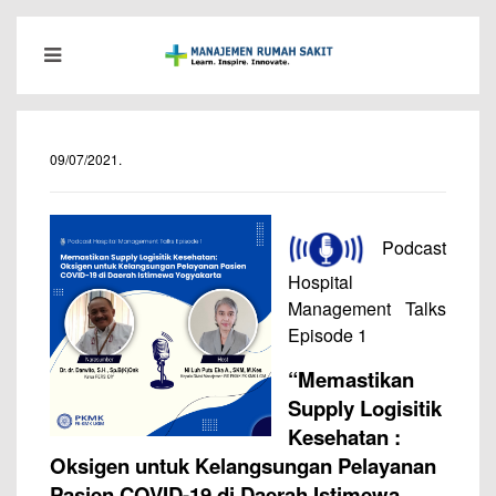
09/07/2021
.
Podcast
Hospital
Management Talks
Episode 1
“Memastikan
Supply Logisitik
Kesehatan :
Oksigen untuk Kelangsungan Pelayanan
Pasien COVID-19 di Daerah Istimewa