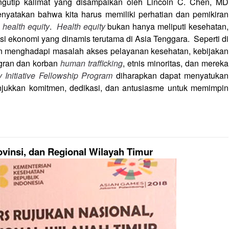
gutip kalimat yang disampaikan oleh Lincoln C. Chen, MD
nyatakan bahwa kita harus memiliki perhatian dan pemikiran
g
health equity
.
Health equity
bukan hanya meliputi kesehatan,
isi ekonomi yang dinamis terutama di Asia Tenggara. Seperti di
an menghadapi masalah akses pelayanan kesehatan, kebijakan
igran dan korban
human trafficking
, etnis minoritas, dan mereka
y Initiative Fellowship Program
diharapkan dapat menyatukan
njukkan komitmen, dedikasi, dan antusiasme untuk memimpin
ovinsi, dan Regional Wilayah Timur