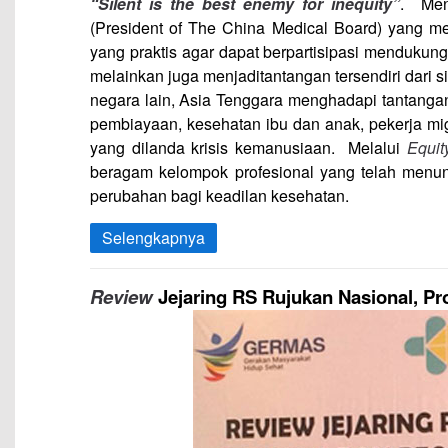
“Silent is the best enemy for inequity”
. Men
(President of The China Medical Board) yang me
yang praktis agar dapat berpartisipasi mendukun
melainkan juga menjaditantangan tersendiri dari s
negara lain, Asia Tenggara menghadapi tantang
pembiayaan, kesehatan ibu dan anak, pekerja m
yang dilanda krisis kemanusiaan. Melalui
Equit
beragam kelompok profesional yang telah menu
perubahan bagi keadilan kesehatan.
Selengkapnya
Review
Jejaring RS Rujukan Nasional, Pr