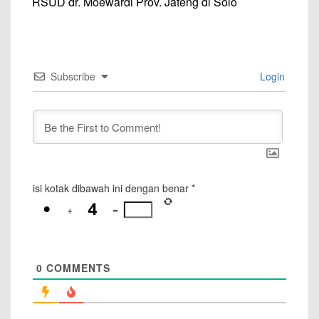
RSUD dr. Moewardi Prov. Jateng di Solo
Subscribe
Login
isi kotak dibawah ini dengan benar
*
+
=
0
COMMENTS