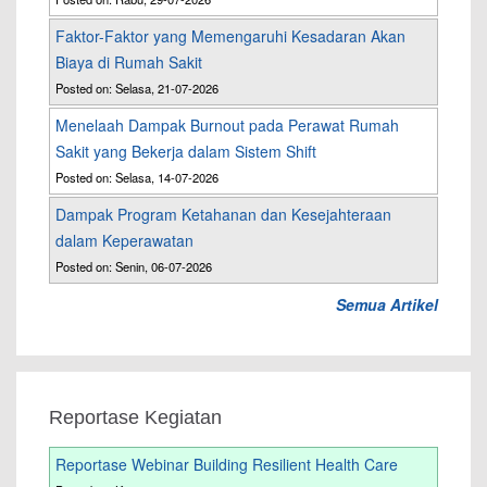
Faktor-Faktor yang Memengaruhi Kesadaran Akan
Biaya di Rumah Sakit
Posted on: Selasa, 21-07-2026
Menelaah Dampak Burnout pada Perawat Rumah
Sakit yang Bekerja dalam Sistem Shift
Posted on: Selasa, 14-07-2026
Dampak Program Ketahanan dan Kesejahteraan
dalam Keperawatan
Posted on: Senin, 06-07-2026
Semua Artikel
Reportase Kegiatan
Reportase Webinar Building Resilient Health Care