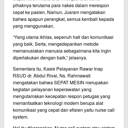
pihaknya terutama para nakes dalam merespon
cepat ke pasien. Namun, Jusram mengatakan
bahwa apapun perangkat, semua kembali kepada
yang menggunakan.
“Yang utama ikhlas, sepenuh hati dan komunikasi
yang baik. Serta, mengedepankan metode
memanusiakan manusia sebagaimana kita ingin
diperlakukan dengan baik,” jelasnya.
Sementara itu, Kasie Pelayanan Rawar Inap
RSUD dr. Abdul Rivai, Ns. Rahmawati
mengatakan bahwa SEPAT MESIN merupakan
kegiatan pelayanan keperawatan yang
mengutamakan kecepatan respon petugas yang
memanfaatkan teknologi modern berupa alat
komunikasi yang cepat dan efisien yaitu nurse call
system.
Hal itu dikarenakan, Nurse call system atau sistem