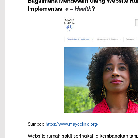
Bagaimana Mendesain Ulang Website Rum
Implementasi
e – Health
?
Sumber:
https://www.mayoclinic.org/
Website rumah sakit seringkali dikembangkan ta