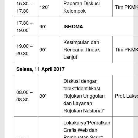
15.30 –
Paparan Diskusi
120’
Tim PKMK 
17.30
Kelompok
17.30 –
90’
ISHOMA
19.00
Kesimpulan dan
19.00 –
90’
Rencana Tindak
Tim PKMK 
20.30
Lanjut
Selasa, 11 April 2017
Diskusi dengan
topik:
“Identifikasi
08.00 –
30’
Rujukan Unggulan
Prof. Laks
08.30
dan Layanan
Rujukan Nasional”
Lokakarya
”Perbaikan
Grafis Web dan
Pembuatan Script