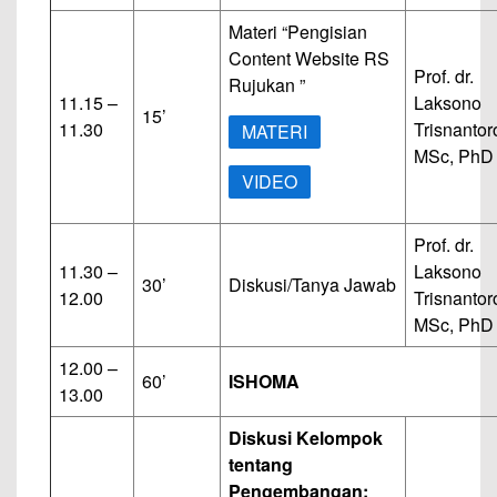
Materi “Pengisian
Content Website RS
Prof. dr.
Rujukan ”
11.15 –
Laksono
15’
11.30
Trisnantor
MATERI
MSc, PhD
VIDEO
Prof. dr.
11.30 –
Laksono
30’
Diskusi/Tanya Jawab
12.00
Trisnantor
MSc, PhD
12.00 –
60’
ISHOMA
13.00
Diskusi Kelompok
tentang
Pengembangan: