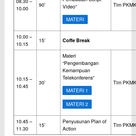
08.30 –
90’
Tim PKM
Video”
10.00
MATERI
10.00 –
15’
Coffe Break
10.15
Materi
“Pengembangan
Kemampuan
Telekonferens”
10.15 –
30’
Tim PKM
10.45
MATERI 1
MATERI 2
10.45 –
Penyusunan Plan of
15’
Tim PKM
11.30
Action