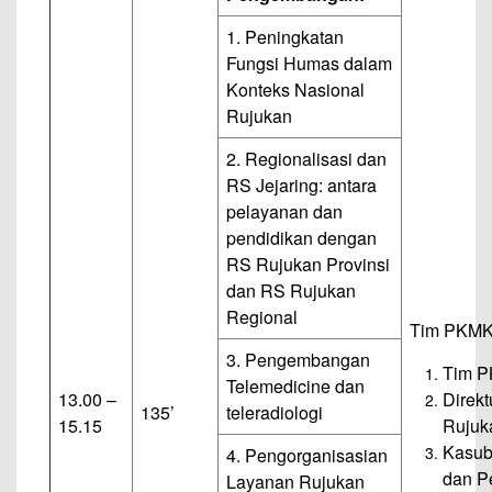
1. Peningkatan
Fungsi Humas dalam
Konteks Nasional
Rujukan
2. Regionalisasi dan
RS Jejaring: antara
pelayanan dan
pendidikan dengan
RS Rujukan Provinsi
dan RS Rujukan
Regional
Tim PKMK 
3. Pengembangan
Tim 
Telemedicine dan
13.00 –
Direk
135’
teleradiologi
15.15
Rujuk
Kasub
4. Pengorganisasian
dan P
Layanan Rujukan