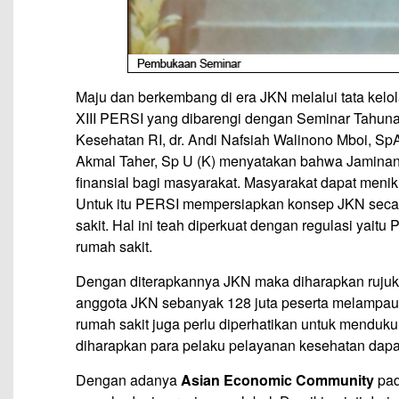
Maju dan berkembang di era JKN melalui tata kelo
XIII PERSI yang dibarengi dengan Seminar Tahuna
Kesehatan RI, dr. Andi Nafsiah Walinono Mboi, SpA
Akmal Taher, Sp U (K) menyatakan bahwa Jaminan
finansial bagi masyarakat. Masyarakat dapat meni
Untuk itu PERSI mempersiapkan konsep JKN secar
sakit. Hal ini teah diperkuat dengan regulasi yaitu 
rumah sakit.
Dengan diterapkannya JKN maka diharapkan rujuka
anggota JKN sebanyak 128 juta peserta melampaui ta
rumah sakit juga perlu diperhatikan untuk menduk
diharapkan para pelaku pelayanan kesehatan dap
Dengan adanya
Asian Economic Community
pad