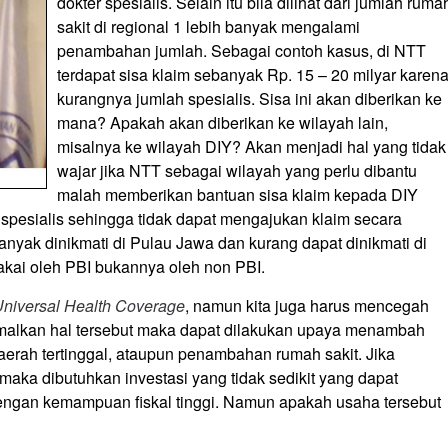
dokter spesialis. Selain itu bila dilihat dari jumlah ruma
sakit di regional 1 lebih banyak mengalami
penambahan jumlah. Sebagai contoh kasus, di NTT
terdapat sisa klaim sebanyak Rp. 15 – 20 milyar karen
kurangnya jumlah spesialis. Sisa ini akan diberikan ke
mana? Apakah akan diberikan ke wilayah lain,
misalnya ke wilayah DIY? Akan menjadi hal yang tidak
wajar jika NTT sebagai wilayah yang perlu dibantu
malah memberikan bantuan sisa klaim kepada DIY
 spesialis sehingga tidak dapat mengajukan klaim secara
anyak dinikmati di Pulau Jawa dan kurang dapat dinikmati di
pakai oleh PBI bukannya oleh non PBI.
niversal Health Coverage
, namun kita juga harus mencegah
inimalkan hal tersebut maka dapat dilakukan upaya menambah
aerah tertinggal, ataupun penambahan rumah sakit. Jika
maka dibutuhkan investasi yang tidak sedikit yang dapat
gan kemampuan fiskal tinggi. Namun apakah usaha tersebut