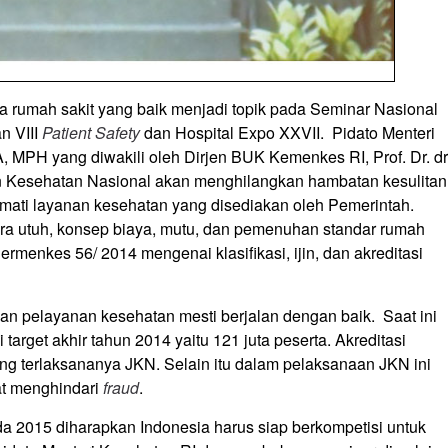
la rumah sakit yang baik menjadi topik pada Seminar Nasional
n VIII
Patient Safety
dan Hospital Expo XXVII. Pidato Menteri
, MPH yang diwakili oleh Dirjen BUK Kemenkes RI, Prof. Dr. dr
 Kesehatan Nasional akan menghilangkan hambatan kesulitan
kmati layanan kesehatan yang disediakan oleh Pemerintah.
a utuh, konsep biaya, mutu, dan pemenuhan standar rumah
Permenkes 56/ 2014 mengenai klasifikasi, ijin, dan akreditasi
n pelayanan kesehatan mesti berjalan dengan baik. Saat ini
rget akhir tahun 2014 yaitu 121 juta peserta. Akreditasi
ung terlaksananya JKN. Selain itu dalam pelaksanaan JKN ini
at menghindari
fraud
.
a 2015 diharapkan Indonesia harus siap berkompetisi untuk