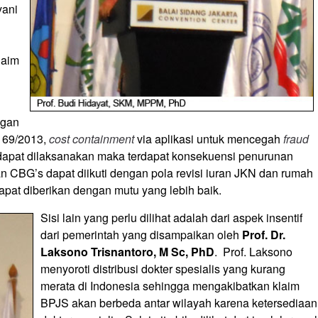
yani
laim
ngan
s 69/2013,
cost containment
via aplikasi untuk mencegah
fraud
k dapat dilaksanakan maka terdapat konsekuensi penurunan
 CBG’s dapat diikuti dengan pola revisi iuran JKN dan rumah
apat diberikan dengan mutu yang lebih baik.
Sisi lain yang perlu dilihat adalah dari aspek insentif
dari pemerintah yang disampaikan oleh
Prof. Dr.
Laksono Trisnantoro, M Sc, PhD
. Prof. Laksono
menyoroti distribusi dokter spesialis yang kurang
merata di Indonesia sehingga mengakibatkan klaim
BPJS akan berbeda antar wilayah karena ketersediaan