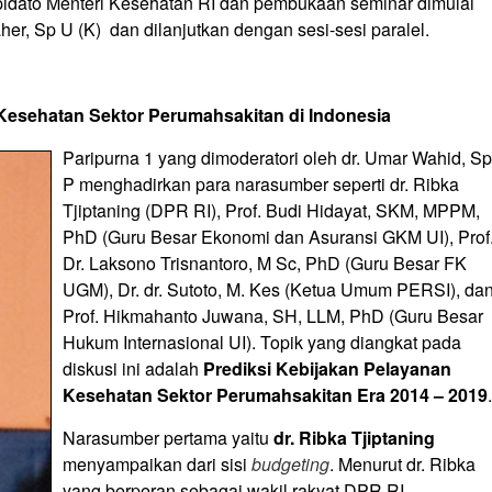
 pidato Menteri Kesehatan RI dan pembukaan seminar dimulai
er, Sp U (K) dan dilanjutkan dengan sesi-sesi paralel.
Kesehatan Sektor Perumahsakitan di Indonesia
Paripurna 1 yang dimoderatori oleh dr. Umar Wahid, Sp
P menghadirkan para narasumber seperti dr. Ribka
Tjiptaning (DPR RI), Prof. Budi Hidayat, SKM, MPPM,
PhD (Guru Besar Ekonomi dan Asuransi GKM UI), Prof
Dr. Laksono Trisnantoro, M Sc, PhD (Guru Besar FK
UGM), Dr. dr. Sutoto, M. Kes (Ketua Umum PERSI), da
Prof. Hikmahanto Juwana, SH, LLM, PhD (Guru Besar
Hukum Internasional UI). Topik yang diangkat pada
diskusi ini adalah
Prediksi Kebijakan Pelayanan
Kesehatan Sektor Perumahsakitan Era 2014 – 2019
.
Narasumber pertama yaitu
dr. Ribka Tjiptaning
menyampaikan dari sisi
budgeting
. Menurut dr. Ribka
yang berperan sebagai wakil rakyat DPR RI