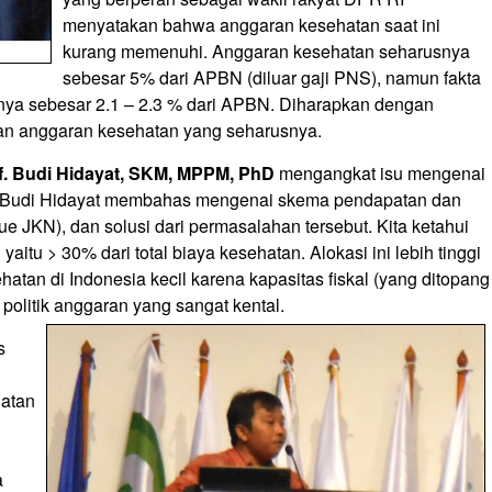
menyatakan bahwa anggaran kesehatan saat ini
kurang memenuhi. Anggaran kesehatan seharusnya
sebesar 5% dari APBN (diluar gaji PNS), namun fakta
ya sebesar 2.1 – 2.3 % dari APBN. Diharapkan dengan
an anggaran kesehatan yang seharusnya.
f. Budi Hidayat, SKM, MPPM, PhD
mengangkat isu mengenai
 Budi Hidayat membahas mengenai skema pendapatan dan
e JKN), dan solusi dari permasalahan tersebut. Kita ketahui
aitu > 30% dari total biaya kesehatan. Alokasi ini lebih tinggi
hatan di Indonesia kecil karena kapasitas fiskal (yang ditopang
politik anggaran yang sangat kental.
s
atan
a