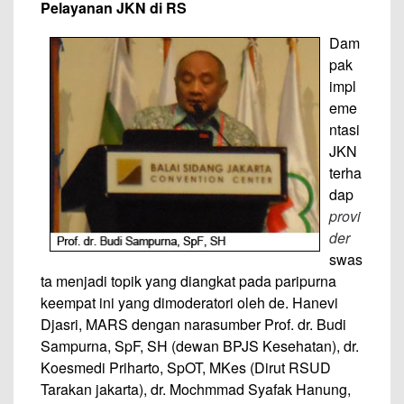
Pelayanan JKN di RS
Dam
pak
impl
eme
ntasi
JKN
terha
dap
provi
der
swas
ta menjadi topik yang diangkat pada paripurna
keempat ini yang dimoderatori oleh de. Hanevi
Djasri, MARS dengan narasumber Prof. dr. Budi
Sampurna, SpF, SH (dewan BPJS Kesehatan), dr.
Koesmedi Priharto, SpOT, MKes (Dirut RSUD
Tarakan jakarta), dr. Mochmmad Syafak Hanung,