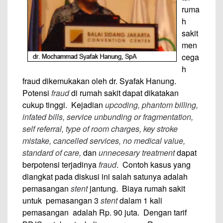
ruma
h
sakit
men
cega
h
fraud dikemukakan oleh dr. Syafak Hanung.
Potensi
fraud
di rumah sakit dapat dikatakan
cukup tinggi. Kejadian
upcoding, phantom billing,
infated bills, service unbunding or fragmentation,
self referral, type of room charges, key stroke
mistake, cancelled services, no medical value,
standard of care,
dan
unnecesary treatment
dapat
berpotensi terjadinya
fraud
. Contoh kasus yang
diangkat pada diskusi ini salah satunya adalah
pemasangan
stent
jantung. Biaya rumah sakit
untuk pemasangan 3
stent
dalam 1 kali
pemasangan adalah Rp. 90 juta. Dengan tarif