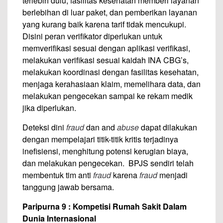
terlebih dulu, fasilitas kesehatan memberi layanan
berlebihan di luar paket, dan pemberikan layanan
yang kurang baik karena tarif tidak mencukupi.
Disini peran verifikator diperlukan untuk
memverifikasi sesuai dengan aplikasi verifikasi,
melakukan verifikasi sesuai kaidah INA CBG’s,
melakukan koordinasi dengan fasilitas kesehatan,
menjaga kerahasiaan klaim, memelihara data, dan
melakukan pengecekan sampai ke rekam medik
jika diperlukan.
Deteksi dini
fraud
dan and
abuse
dapat dilakukan
dengan mempelajari titik-titik kritis terjadinya
inefisiensi, menghitung potensi kerugian biaya,
dan melakukan pengecekan. BPJS sendiri telah
membentuk tim anti
fraud
karena
fraud
menjadi
tanggung jawab bersama.
Paripurna 9 : Kompetisi Rumah Sakit Dalam
Dunia Internasional