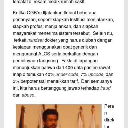
tercatat di rekam medik rumah sakit.
Ketika CGB’s dijalankan timbul beberapa
pertanyaan, seperti siapkah institusi menjalankan,
siapkah profesi menjalankan, dan siapkah
masyarakat menerima sistem tersebut. Selain itu,
terkait
mindset
dokter yang harus diubah dengan
kesiapan menggunakan obat generik dan
mengurangi ALOS serta berkaitan dengan
pembiayaan langsung. Fakta di lapangan
menunjukkan bahwa dari 400 data pasien rawat
inap ditemukan 40%
under code
, 7%
upcode,
dan
3% berpotensial menaikkan tarif. Dari semuanya
ini, kita harus bertanggung jawab terhadap
fraud
dan
abuse
.
Pera
n
direk
tur