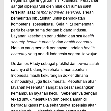
negeri sangat tinggi dari sisi kuantitas. Pelayanan
sangat dipengaruhi oleh nilai dari rumah sakit
tersebut saat ini
money driven services
. Peran
pemerintah dibutuhkan untuk peningkatan
kompetensi spesialisasi. Selain itu pemerintah
perlu bekerja sama dengan bidang industri.
Layanan kesehatan perlu dilihat dari sisi
health
security,
health humanity
, dan
health economy
.
Namun yang menjadi pertanyaan adalah
health
economy
yang ada di Indonesia segera terwujud.
Dr. James Riady sebagai praktisi dan
owner
salah
satunya di bidang kesehatan, memaparkan
Indonesia masih kekurangan dokter dimana
distribusinya juga tidak merata. Kebutuhan akan
layanan kesehatan sangatlah besar sedangkan
kemampuan layanan kecil. Sebenarnya dengan
tekad untuk melakukan dan pengalaman di
berbagai kasus maka seharusnya spesialis akan
semakin ahli. Masalah bukan hanya pada