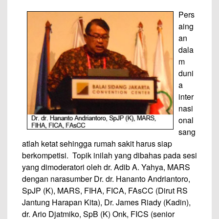
Pers
aing
an
dala
m
duni
a
inter
nasi
onal
sang
atlah ketat sehingga rumah sakit harus siap
berkompetisi. Topik inilah yang dibahas pada sesi
yang dimoderatori oleh dr. Adib A. Yahya, MARS
dengan narasumber Dr. dr. Hananto Andriantoro,
SpJP (K), MARS, FIHA, FICA, FAsCC (Dirut RS
Jantung Harapan Kita), Dr. James Riady (Kadin),
dr. Ario Djatmiko, SpB (K) Onk, FICS (senior