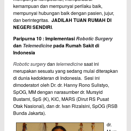
kemampuan dan mempunyai perilaku baik,
mempunyai hubungan baik dengan pasien, jujur,
dan berintegritas.
JADILAH TUAN RUMAH DI
NEGERI SENDIRI
.
Paripurna 10 : Implementasi
Robotic Surgery
dan
Telemedicine
pada Rumah Sakit di
Indonesia
Robotic surgery
dan
telemedicine
saat ini
merupakan sesuatu yang sedang mulai diterapkan
di dunia kedokteran di Indonesia. Sesi ini
dimoderatori oleh Dr. dr. Hanny Rono Sulistyo,
SpOG, MM dengan narasumber dr. Mursyid
Bustami, SpS (K), KIC, MARS (Dirut RS Pusat
Otak Nasional), dan dr. Ivan Rizalsini, SpOG (RSB
Bunda Jakarta).
dr.