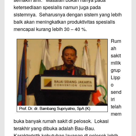
ketersediaan spesialis namun juga pada
sistemnya. Seharusnya dengan sistem yang lebih
baik akan meningkatkan produktivitas spesialis
mencapai kurang lebih 30 – 40 %.
Rum
ah
sakit
milik
grup
Lipp
o
send
iri
telah
mem
buka banyak rumah sakit di pelosok. Lokasi
terakhir yang dibuka adalah Bau-Bau.
Karakteristik kebutuhan layanan di pelosok lebih