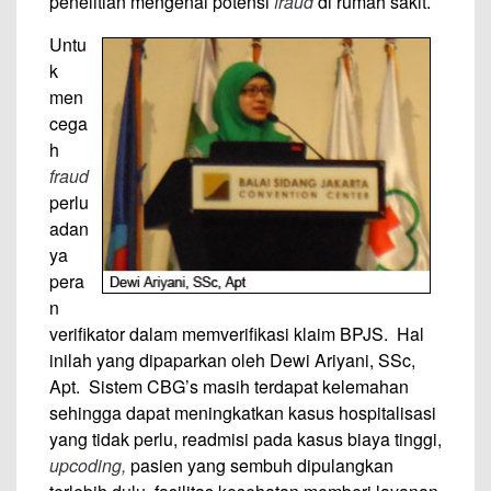
penelitian mengenai potensi
fraud
di rumah sakit.
Untu
k
men
cega
h
fraud
perlu
adan
ya
pera
n
verifikator dalam memverifikasi klaim BPJS. Hal
inilah yang dipaparkan oleh Dewi Ariyani, SSc,
Apt. Sistem CBG’s masih terdapat kelemahan
sehingga dapat meningkatkan kasus hospitalisasi
yang tidak perlu, readmisi pada kasus biaya tinggi,
upcoding,
pasien yang sembuh dipulangkan