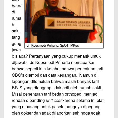
fraud
di
ruma
h
sakit,
tang
gung
jawa
b siapa? Pertanyaan yang cukup menarik untuk
dijawab. dr. Koesmedi Priharto memaparkan
bahwa seperti kita ketahui bahwa penentuan tarif
CBG’s diambil dari data keuangan. Namun di
lapangan ditemukan bahwa masih banyak tarif
BPJS yang dianggap tidak adil oleh rumah sakit.
Misal penentuan tarif bedah orthopedi menjadi
rendah dibanding
unit cost
karena selama ini plat
yang dipasang untuk pasein uangnya dipegang
oleh dokter dan tidak dilaporkan sehingga tidak