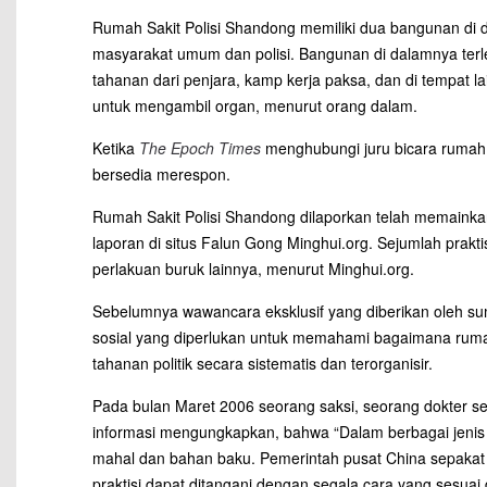
Rumah Sakit Polisi Shandong memiliki dua bangunan di d
masyarakat umum dan polisi. Bangunan di dalamnya terlet
tahanan dari penjara, kamp kerja paksa, dan di tempat lai
untuk mengambil organ, menurut orang dalam.
Ketika
The Epoch Times
menghubungi juru bicara rumah 
bersedia merespon.
Rumah Sakit Polisi Shandong dilaporkan telah memainka
laporan di situs Falun Gong Minghui.org. Sejumlah prakti
perlakuan buruk lainnya, menurut Minghui.org.
Sebelumnya wawancara eksklusif yang diberikan oleh s
sosial yang diperlukan untuk memahami bagaimana rumah
tahanan politik secara sistematis dan terorganisir.
Pada bulan Maret 2006 seorang saksi, seorang dokter senior
informasi mengungkapkan, bahwa “Dalam berbagai jenis 
mahal dan bahan baku. Pemerintah pusat China sepakat
praktisi dapat ditangani dengan segala cara yang sesu