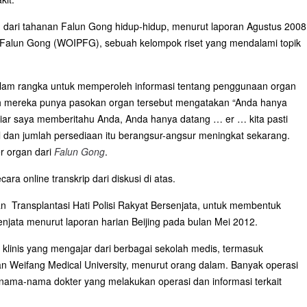
 dari tahanan Falun Gong hidup-hidup, menurut laporan Agustus 2008
n Falun Gong (WOIPFG), sebuah kelompok riset yang mendalami topik
am rangka untuk memperoleh informasi tentang penggunaan organ
kah mereka punya pasokan organ tersebut mengatakan “Anda hanya
biar saya memberitahu Anda, Anda hanya datang … er … kita pasti
il dan jumlah persediaan itu berangsur-angsur meningkat sekarang.
er organ dari
Falun Gong
.
a online transkrip dari diskusi di atas.
an Transplantasi Hati Polisi Rakyat Bersenjata, untuk membentuk
rsenjata menurut laporan harian Beijing pada bulan Mei 2012.
klinis yang mengajar dari berbagai sekolah medis, termasuk
n Weifang Medical University, menurut orang dalam. Banyak operasi
 nama-nama dokter yang melakukan operasi dan informasi terkait