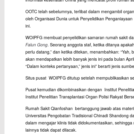
OOTC telah sebelumnya, terlibat dalam mengambil organ
oleh Organisasi Dunia untuk Penyelidikan Penganiayaa
ini.
WOIPFG membuat penyelidikan samaran rumah sakit dal
Falun Gong
. Seorang anggota staf, ketika ditanya apa
perlu datang,” dan ketika ditekan, menambahkan: “Yah, 
akan mendapatkan lebih banyak jenis ini pada bulan Apr
“Dalam konteks pertanyaan,” jenis ini” berarti jenis sumb
Situs pusat WOIPFG ditutup setelah mempublikasikan secar
Pusat kemudian dikombinasikan dengan Institut Peneliti
Institut Penelitian Transplantasi Organ Polisi Rakyat Be
Rumah Sakit Qianfoshan bertanggung jawab atas materi 
Universitas Pengobatan Tradisional Chinadi Shandong da
dalam mengajar klinis tidak didokumentasikan, sehingga
lainnya tidak dapat dilacak.