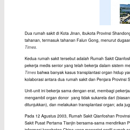
Dua rumah sakit di Kota Jinan, ibukota Provinsi Shando
tahanan, termasuk tahanan Falun Gong, menurut dugaan
Times
.
Kedua rumah sakit tersebut adalah Rumah Sakit Qianfos
pekerja medis senior yang telah bekerja dalam sistem m
Times
bahwa banyak kasus transplantasi organ hidup yang
kolaborasi antara dua rumah sakit dan Penjara Provinsi
Unit-unit ini bekerja sama dengan erat, membagi pekerj
mengambil organ donor yang tidak sukarela dari (biasa
ditunjukkan), dan melakukan transplantasi organ; ada jug
Pada 12 Agustus 2003, Rumah Sakit Qianfoshan Provins
Sakit Pusat Pertama Tianjin bersama-sama mendirikan P
informasi kesehatan China yang mencatat profil rumah sa