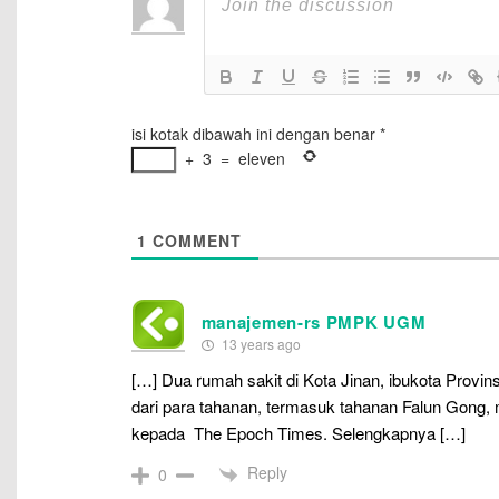
isi kotak dibawah ini dengan benar
*
+
3
=
eleven
1
COMMENT
manajemen-rs PMPK UGM
13 years ago
[…] Dua rumah sakit di Kota Jinan, ibukota Prov
dari para tahanan, termasuk tahanan Falun Gong,
kepada The Epoch Times. Selengkapnya […]
Reply
0