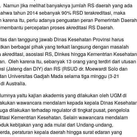
S. Namun jika melihat banyaknya jumlah RS daerah yang ada
 bahwa tahun 2014 sebanyak 90% RSD terakreditasi, maka
h karena itu, perlu adanya penguatan peran Pemerintah Daerah
t membantu percepatan proses akreditasi RS Daerah.
itas dan tanggung jawab Dinas Kesehatan Provinsi harus
libatkan berbagai pihak yang terkait langsung dengan masalah
a akreditasi, asosiasi RS, Dinkes hingga Kementrian Kesehatan
an. Oleh karena itu, sebanyak 13 orang yang terdiri dari utusan
i (Jateng dan DIY) dan RS (RSUD dr. Moewardi Solo dan
dan Universitas Gadjah Mada selama tiga minggu (3-21
di Australia.
elumnya yaitu kajian akademis yang dilakukan oleh UGM di
 melakukan wawancara mendalam kepada kepala Dinas Kesehata
ga dilakukan terhadap regulator di tingkat pusat, pengelola
itasi Kementrian Kesehatan. Selain wawancara mendalam
duk kebijakan yang ada mulai dari Undang-undang,
da, peraturan kepala daerah hingga surat edaran yang