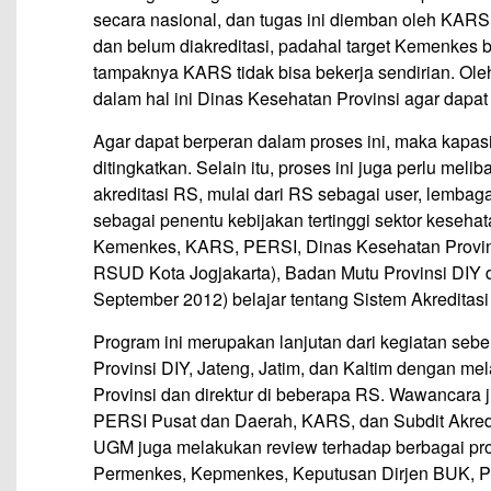
secara nasional, dan tugas ini diemban oleh KAR
dan belum diakreditasi, padahal target Kemenkes
tampaknya KARS tidak bisa bekerja sendirian. Ole
dalam hal ini Dinas Kesehatan Provinsi agar dapa
Agar dapat berperan dalam proses ini, maka kapas
ditingkatkan. Selain itu, proses ini juga perlu me
akreditasi RS, mulai dari RS sebagai user, lembag
sebagai penentu kebijakan tertinggi sektor kesehat
Kemenkes, KARS, PERSI, Dinas Kesehatan Provins
RSUD Kota Jogjakarta), Badan Mutu Provinsi DIY 
September 2012) belajar tentang Sistem Akreditasi 
Program ini merupakan lanjutan dari kegiatan seb
Provinsi DIY, Jateng, Jatim, dan Kaltim dengan
Provinsi dan direktur di beberapa RS. Wawancara ju
PERSI Pusat dan Daerah, KARS, dan Subdit Akred
UGM juga melakukan review terhadap berbagai pro
Permenkes, Kepmenkes, Keputusan Dirjen BUK, Per