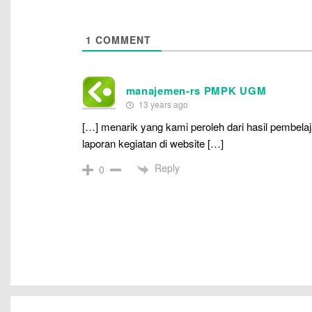
1
COMMENT
manajemen-rs PMPK UGM
13 years ago
[…] menarik yang kami peroleh dari hasil pembela
laporan kegiatan di website […]
Reply
0