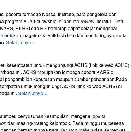
i peserta terhadap Nossal Institute, para pengelola dan
da program ALA Fellowship ini dan me-
review
literatur. Dari
ok KARS, PERSI dan RS berharap dapat belajar mengenai
enentukan, bagaimana validasi data dan monitoringnya, serta
an.
Selanjutnya…
eri kesempatan untuk mengunjungi ACHS (link ke web ACHS)
lembaga ini. ACHS merupakan lembaga seperti KARS di
 hal pengambilan keputusan maupun sumber pendanaan.Pada
esempatan untuk mengunjungi ACHS (link ke web ACHS) di
baga ini.
Selanjutnya…
narasumber, penyusunan kesimpulan mengenai
points
tion
dari masing-masing kelompok. Pada minggu ini, peserta
g, dengan bergabungnya para
decision makers
dari Kemenkes,