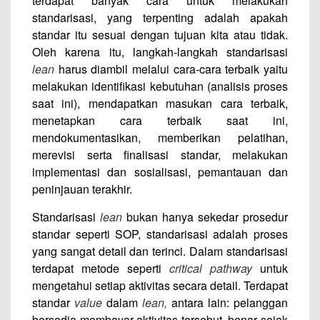
terdapat banyak cara untuk melakukan
standarisasi, yang terpenting adalah apakah
standar itu sesuai dengan tujuan kita atau tidak.
Oleh karena itu, langkah-langkah standarisasi
lean
harus diambil melalui cara-cara terbaik yaitu
melakukan identifikasi kebutuhan (analisis proses
saat ini), mendapatkan masukan cara terbaik,
menetapkan cara terbaik saat ini,
mendokumentasikan, memberikan pelatihan,
merevisi serta finalisasi standar, melakukan
implementasi dan sosialisasi, pemantauan dan
peninjauan terakhir.
Standarisasi
lean
bukan hanya sekedar prosedur
standar seperti SOP, standarisasi adalah proses
yang sangat detail dan terinci. Dalam standarisasi
terdapat metode seperti
critical pathway
untuk
mengetahui setiap aktivitas secara detail. Terdapat
standar
value
dalam
lean,
antara lain: pelanggan
bersedia membayar aktivitas tersebut, benar sejak