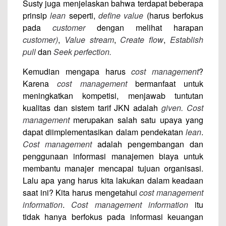
Susty juga menjelaskan bahwa terdapat beberapa
prinsip
lean
seperti,
define value
(harus berfokus
pada
customer
dengan melihat harapan
customer)
,
Value stream
,
Create flow
,
Establish
pull
dan
Seek perfection.
Kemudian mengapa harus
cost management
?
Karena
cost management
bermanfaat untuk
meningkatkan kompetisi, menjawab tuntutan
kualitas dan sistem tarif JKN adalah
given. Cost
management
merupakan salah satu upaya yang
dapat diimplementasikan dalam pendekatan
lean
.
Cost management
adalah pengembangan dan
penggunaan informasi manajemen biaya untuk
membantu manajer mencapai tujuan organisasi.
Lalu apa yang harus kita lakukan dalam keadaan
saat ini? Kita harus mengetahui
cost management
information
.
Cost management information
itu
tidak hanya berfokus pada informasi keuangan