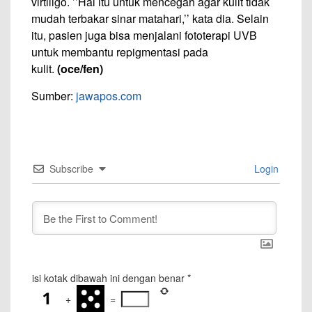
virtiligo. ’’Hal itu untuk mencegah agar kulit tidak
mudah terbakar sinar matahari,’’ kata dia. Selain
itu, pasien juga bisa menjalani fototerapi UVB
untuk membantu repigmentasi pada
kulit.
(oce/fen)
Sumber:
jawapos.com
Subscribe
Login
isi kotak dibawah ini dengan benar
*
+
=