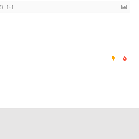
{}
[+]