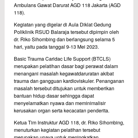
Ambulans Gawat Darurat AGD 118 Jakarta (AGD
118).
Kegiatan yang digelar di Aula Diklat Gedung
Poliklinik RSUD Balaraja tersebut dipimpin oleh
dr. Riko Sihombing dan berlangsung selama 5
hari, yaitu pada tanggal 9-13 Mei 2023.
Basic Trauma Caridac Life Support (BTCLS)
merupakan pelatihan dasar bagi perawat dalam
menangani masalah kegawatdaruratan akibat
trauma dan gangguan kardioviskuler. Penanganan
masalah tersebut ditujukan untuk memberikan
bantuan hidup dasar sehingga dapat
menyelamatkan nyawa dan meminimalisir
kerusakan organ serta kecacatan penderita.
Ketua Tim Instruktur AGD 118, dr. Riko Sihombing,
menuturkan kegiatan pelatihan tersebut
merupakan upaya untuk meningkatkan