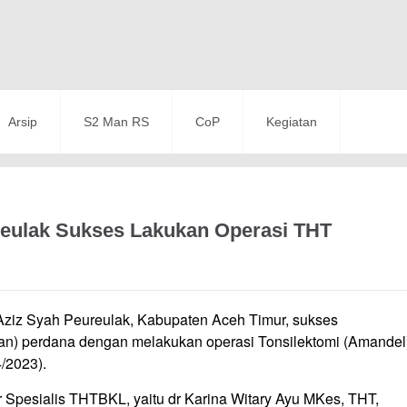
Arsip
S2 Man RS
CoP
Kegiatan
reulak Sukses Lakukan Operasi THT
ziz Syah Peureulak, Kabupaten Aceh Timur, sukses
kan) perdana dengan melakukan operasi Tonsilektomi (Amandel
/2023).
r Spesialis THTBKL, yaitu dr Karina Witary Ayu MKes, THT,