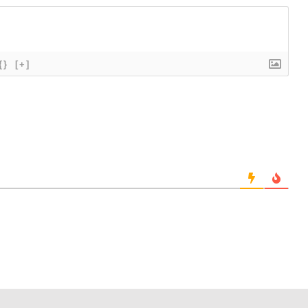
{}
[+]