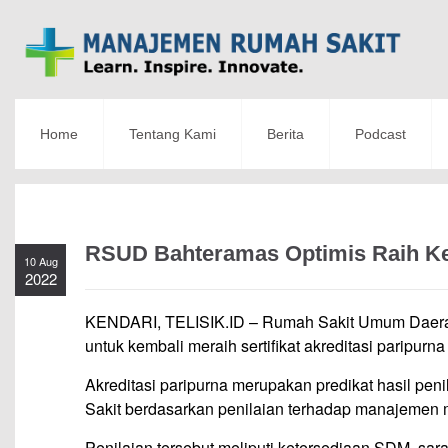
Home
Tentang Kami
Berita
Podcast
RSUD Bahteramas Optimis Raih Kem
10 Aug
2022
KENDARI, TELISIK.ID – Rumah Sakit Umum Daerah
untuk kembali meraih sertifikat akreditasi paripurn
Akreditasi paripurna merupakan predikat hasil peni
Sakit berdasarkan penilaian terhadap manajemen m
Penilaian tersebut meliputi ketersediaan SDM, sa