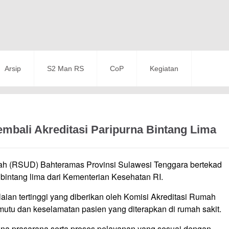
Arsip
S2 Man RS
CoP
Kegiatan
bali Akreditasi Paripurna Bintang Lima
 (RSUD) Bahteramas Provinsi Sulawesi Tenggara bertekad
a bintang lima dari Kementerian Kesehatan RI.
laian tertinggi yang diberikan oleh Komisi Akreditasi Rumah
utu dan keselamatan pasien yang diterapkan di rumah sakit.
rana prasarana serta proses pelayanan yang sesuai dengan