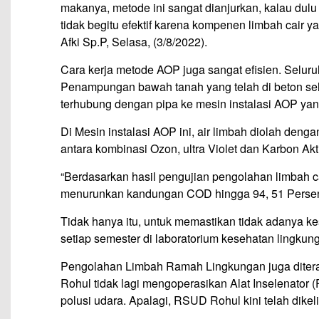
makanya, metode ini sangat dianjurkan, kalau du
tidak begitu efektif karena kompenen limbah cair ya
Afki Sp.P, Selasa, (3/8/2022).
Cara kerja metode AOP juga sangat efisien. Seluru
Penampungan bawah tanah yang telah di beton seh
terhubung dengan pipa ke mesin instalasi AOP yan
Di Mesin instalasi AOP ini, air limbah diolah deng
antara kombinasi Ozon, ultra Violet dan Karbon Ak
“Berdasarkan hasil pengujian pengolahan limbah ca
menurunkan kandungan COD hingga 94, 51 Persen”
Tidak hanya itu, untuk memastikan tidak adanya k
setiap semester di laboratorium kesehatan lingkun
Pengolahan Limbah Ramah Lingkungan juga ditera
Rohul tidak lagi mengoperasikan Alat Inselenato
polusi udara. Apalagi, RSUD Rohul kini telah dike