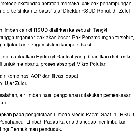
lu metode ekstended aeration memakai bak-bak penampungan,
ng dibersihkan terbatas” ujar Direktur RSUD Rohul, dr. Zuldi
h limbah cair di RSUD dialirkan ke sebuah Tangki
ingga terjamin tidak akan bocor. Bak Penampungan tersebut,
g dijalankan dengan sistem komputerisasi.
an memanfaatkan Hydroxyl Radical yang dihasilkan dari reaksi
tif untuk membantu proses absorpsi Mikro Polutan.
ir Kombinasi AOP dan filtrasi dapat
 Ujar Zuldi.
esalahan, air limbah hasil pengolahan dilakukan pemeriksaan
gan.
pkan pada pengelolaan Limbah Medis Padat. Saat ini, RSUD
r (Penghancur Limbah Padat) karena dianggap menimbulkan
lilingi Permukiman penduduk.