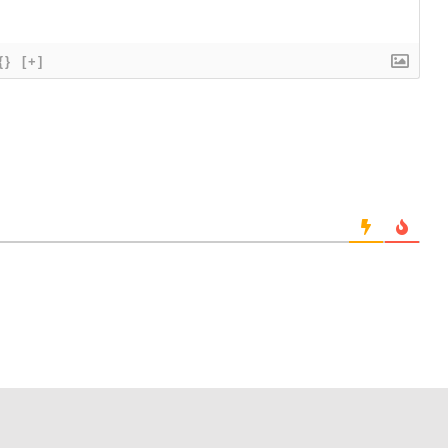
{}
[+]