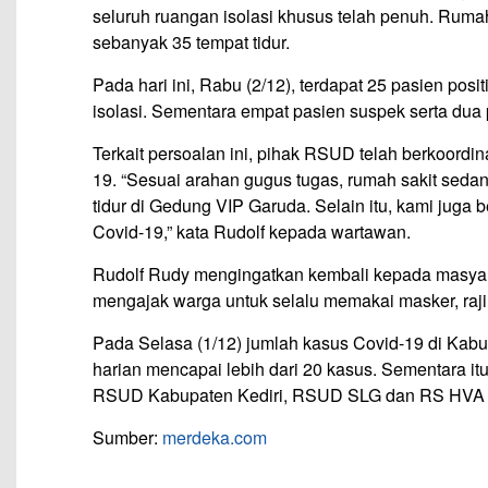
seluruh ruangan isolasi khusus telah penuh. Rumah 
sebanyak 35 tempat tidur.
Pada hari ini, Rabu (2/12), terdapat 25 pasien pos
isolasi. Sementara empat pasien suspek serta dua p
Terkait persoalan ini, pihak RSUD telah berkoor
19. “Sesuai arahan gugus tugas, rumah sakit se
tidur di Gedung VIP Garuda. Selain itu, kami jug
Covid-19,” kata Rudolf kepada wartawan.
Rudolf Rudy mengingatkan kembali kepada masyarak
mengajak warga untuk selalu memakai masker, raj
Pada Selasa (1/12) jumlah kasus Covid-19 di Kabu
harian mencapai lebih dari 20 kasus. Sementara itu
RSUD Kabupaten Kediri, RSUD SLG dan RS HVA 
Sumber:
merdeka.com