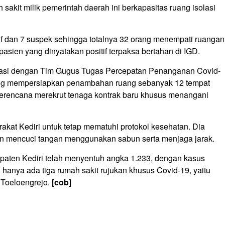
sakit milik pemerintah daerah ini berkapasitas ruang isolasi
itif dan 7 suspek sehingga totalnya 32 orang menempati ruangan
asien yang dinyatakan positif terpaksa bertahan di IGD.
dinasi dengan Tim Gugus Tugas Percepatan Penanganan Covid-
dang mempersiapkan penambahan ruang sebanyak 12 tempat
a berencana merekrut tenaga kontrak baru khusus menangani
at Kediri untuk tetap mematuhi protokol kesehatan. Dia
in mencuci tangan menggunakan sabun serta menjaga jarak.
paten Kediri telah menyentuh angka 1.233, dengan kasus
 hanya ada tiga rumah sakit rujukan khusus Covid-19, yaitu
Toeloengrejo.
[cob]