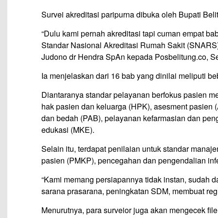
Survei akreditasi paripurna dibuka oleh Bupati Be
“Dulu kami pernah akreditasi tapi cuman empat ba
Standar Nasional Akreditasi Rumah Sakit (SNARS), 
Judono dr Hendra SpAn kepada Posbelitung.co, Se
Ia menjelaskan dari 16 bab yang dinilai meliputi
Diantaranya standar pelayanan berfokus pasien mel
hak pasien dan keluarga (HPK), asesment pasien 
dan bedah (PAB), pelayanan kefarmasian dan pe
edukasi (MKE).
Selain itu, terdapat penilaian untuk standar mana
pasien (PMKP), pencegahan dan pengendalian infek
“Kami memang persiapannya tidak instan, sudah da
sarana prasarana, peningkatan SDM, membuat regul
Menurutnya, para surveior juga akan mengecek fil