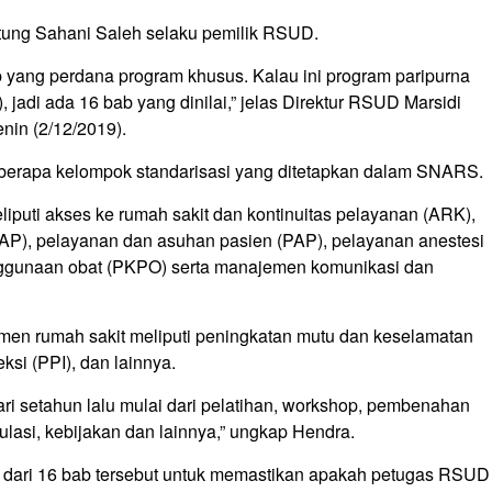
litung Sahani Saleh selaku pemilik RSUD.
b yang perdana program khusus. Kalau ini program paripurna
jadi ada 16 bab yang dinilai,” jelas Direktur RSUD Marsidi
nin (2/12/2019).
 beberapa kelompok standarisasi yang ditetapkan dalam SNARS.
iputi akses ke rumah sakit dan kontinuitas pelayanan (ARK),
(AP), pelayanan dan asuhan pasien (PAP), pelayanan anestesi
nggunaan obat (PKPO) serta manajemen komunikasi dan
jemen rumah sakit meliputi peningkatan mutu dan keselamatan
si (PPI), dan lainnya.
ri setahun lalu mulai dari pelatihan, workshop, pembenahan
asi, kebijakan dan lainnya,” ungkap Hendra.
e dari 16 bab tersebut untuk memastikan apakah petugas RSUD