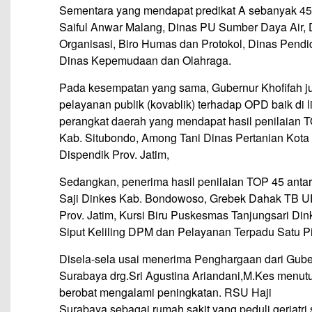
Sementara yang mendapat predikat A sebanyak 45 
Saiful Anwar Malang, Dinas PU Sumber Daya Air, 
Organisasi, Biro Humas dan Protokol, Dinas Pendi
Dinas Kepemudaan dan Olahraga.
Pada kesempatan yang sama, Gubernur Khofifah ju
pelayanan publik (kovablik) terhadap OPD baik di
perangkat daerah yang mendapat hasil penilaian
Kab. Situbondo, Among Tani Dinas Pertanian Kota B
Dispendik Prov. Jatim,
Sedangkan, penerima hasil penilaian TOP 45 anta
Saji Dinkes Kab. Bondowoso, Grebek Dahak TB U
Prov. Jatim, Kursi Biru Puskesmas Tanjungsari D
Siput Keliling DPM dan Pelayanan Terpadu Satu P
Disela-sela usai menerima Penghargaan dari Guber
Surabaya drg.Sri Agustina Ariandani,M.Kes menutu
berobat mengalami peningkatan. RSU Haji
Surabaya sebagai rumah sakit yang peduli geriatri