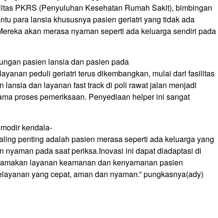
fasilitas PKRS (Penyuluhan Kesehatan Rumah Sakit), bimbingan
ntu para lansia khususnya pasien geriatri yang tidak ada
Mereka akan merasa nyaman seperti ada keluarga sendiri pada
ngan pasien lansia dan pasien pada
anan peduli geriatri terus dikembangkan, mulai dari fasilitas
lansia dan layanan fast track di poli rawat jalan menjadi
lama proses pemeriksaan. Penyediaan helper ini sangat
modir kendala-
paling penting adalah pasien merasa seperti ada keluarga yang
 nyaman pada saat periksa.Inovasi ini dapat diadaptasi di
gutamakan layanan keamanan dan kenyamanan pasien
pelayanan yang cepat, aman dan nyaman.” pungkasnya(ady)