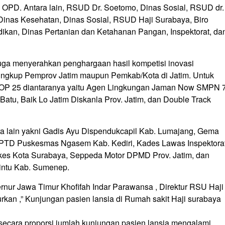
OPD. Antara lain, RSUD Dr. Soetomo, Dinas Sosial, RSUD dr.
Dinas Kesehatan, Dinas Sosial, RSUD Haji Surabaya, Biro
dikan, Dinas Pertanian dan Ketahanan Pangan, Inspektorat, da
ga menyerahkan penghargaan hasil kompetisi inovasi
 lingkup Pemprov Jatim maupun Pemkab/Kota di Jatim. Untuk
 TOP 25 diantaranya yaitu Agen Lingkungan Jaman Now SMPN 
atu, Baik Lo Jatim Diskanla Prov. Jatim, dan Double Track
ra lain yakni Gadis Ayu Dispendukcapil Kab. Lumajang, Gema
PTD Puskesmas Ngasem Kab. Kediri, Kades Lawas Inspektora
inkes Kota Surabaya, Seppeda Motor DPMD Prov. Jatim, dan
intu Kab. Sumenep.
nur Jawa Timur Khofifah Indar Parawansa , Direktur RSU Haji
rkan ,” Kunjungan pasien lansia di Rumah sakit Haji surabaya
 secara proporsi jumlah kunjungan pasien lansia mengalami