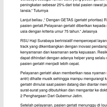
peningkatan sebesar 25% dari total pasien rawat j
lansia.” Tuturnya
Lanjut beliau ,” Dengan GETAS (geriatri prioritas
pasien geriati.Pelayanan geriatri diberikan kepada
usia dengan kriteria umur 75 tahun.” Jelasnya
RSU Haji Surabaya berinisiatif mempercepat layanan
track yang dikembangkan dengan inovasi pendampin
kenyamanan dan keamanan serta kepuasan. Resiko 
dapat dihindari dengan adanya helper yang selalu
pasien geriatri menjadi lebih cepat.
Pelayanan geriatri akan memberikan rasa nyaman sa
antri) dihalte musik sehingga mampu mengurangi 
geriatri dimulai saat pasien datang dan diantar me
surat-surat yang dibutuhkan dan mengantar ke dokte
2 Penghargaan Dari Gubernur Jatim.
Setelah pelayanan, pasien geriati menunggu di loun