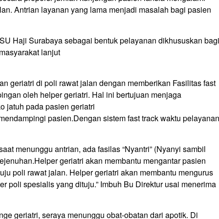
alan. Antrian layanan yang lama menjadi masalah bagi pasien
) RSU Haji Surabaya sebagai bentuk pelayanan dikhususkan bag
 masyarakat lanjut
 geriatri di poli rawat jalan dengan memberikan Fasilitas fast
gan oleh helper geriatri. Hal ini bertujuan menjaga
jatuh pada pasien geriatri
 mendampingi pasien.Dengan sistem fast track waktu pelayana
at menunggu antrian, ada fasilas “Nyantri” (Nyanyi sambil
kejenuhan.Helper geriatri akan membantu mengantar pasien
nuju poli rawat jalan. Helper geriatri akan membantu mengurus
r poli spesialis yang dituju.” Imbuh Bu Direktur usai menerima
ge geriatri, seraya menunggu obat-obatan dari apotik. Di