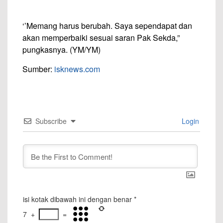
‘’Memang harus berubah. Saya sependapat dan
akan memperbaiki sesuai saran Pak Sekda,”
pungkasnya. (YM/YM)
Sumber:
isknews.com
Subscribe
Login
isi kotak dibawah ini dengan benar
*
7
+
=