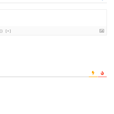
{}
[+]