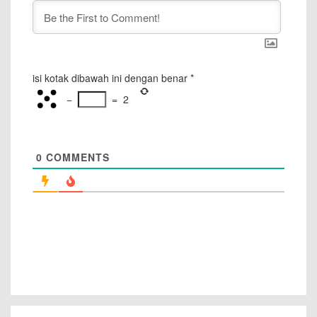
isi kotak dibawah ini dengan benar
*
−
=
2
0
COMMENTS