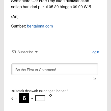
Sementara Car Free Day akan dilaksanakan
setiap hari dari pukul 05.30 hingga 09.00 WIB.
(An)
Sumber:
beritalima.com
Subscribe
Login
isi kotak dibawah ini dengan benar
*
6
−
=