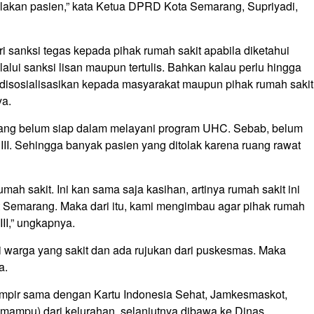
olakan pasien,” kata Ketua DPRD Kota Semarang, Supriyadi,
sanksi tegas kepada pihak rumah sakit apabila diketahui
alui sanksi lisan maupun tertulis. Bahkan kalau perlu hingga
lu disosialisasikan kepada masyarakat maupun pihak rumah sakit
nya.
t yang belum siap dalam melayani program UHC. Sebab, belum
 III. Sehingga banyak pasien yang ditolak karena ruang rawat
mah sakit. Ini kan sama saja kasihan, artinya rumah sakit ini
 Semarang. Maka dari itu, kami mengimbau agar pihak rumah
III,” ungkapnya.
gi warga yang sakit dan ada rujukan dari puskesmas. Maka
a.
pir sama dengan Kartu Indonesia Sehat, Jamkesmaskot,
 mampu) dari kelurahan, selanjutnya dibawa ke Dinas