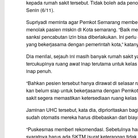
kepada rumah sakit tersebut. Tidak boleh ada pen
Senin (6/11).
Supriyadi meminta agar Pemkot Semarang memberi 
menolak pasien miskin di Kota semarang. “Baik mel
sanksi pencabutan izin bisa diberlakukan. Ini per
yang bekerjasama dengan pemerintah kota,” kata
Dia menilai, sejauh ini masih banyak rumah saki
tercukupinya ruang awat inap terutama untuk kelas
inap penuh.
“Bahkan pesien tersebut hanya dirawat di selasar ru
kan belum siap untuk bekerjasama dengan Pemkot
sakit segera memastikan ketersediaan ruang kelas 
Jaminan UHC tersebut, kata dia, diprioritaskan ba
sudah otomatis mereka harus dibebaskan dari biay
“Puskesmas memberi rekomendasi. Sebetulnya ham
syaratnya harus ada SKTM (surat keterangan tidak