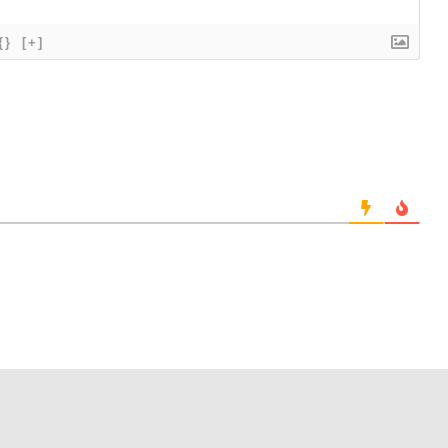
{}
[+]