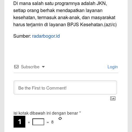
Di mana salah satu program­nya adalah JKN,
setiap orang berhak mendapatkan layanan
keseha­tan, termasuk anak-anak, dan masyarakat
harus terja­min di layanan BPJS Kese­hatan.(azi/c)
Sumber:
radarbogor.id
Subscribe
Login
isi kotak dibawah ini dengan benar
*
+
=
8