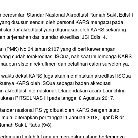
peresmian Standar Nasional Akreditasi Rumah Sakit Edisi 1
yang disusun sendiri oleh personil KARS mengacu pada
hui standar akreditasi yang digunakan oleh KARS sekarang
n terjemahan dari standar akreditasi JCI Edisi 4.
tan (PMK) No 34 tahun 2107 yang di beri kewenangan
yang sudah terakreditasi ISQua, nah saat ini lembaga KARS
 maupun sistem rekruitmen dan pelatihan calon surveiornya.
waktu dekat KARS juga akan memintakan akreditasi ISQua
akuinya KARS oleh ISQua sebagai badan akreditasi
 akreditasi internasional. Diagendakan acara Launching
ukaan PITSELNAS III pada tanggal 8 Agustus 2017.
 standar nasional RS yg dibuat oleh KARS dengan tetap
ulai diterapkan per tanggal 1 Januari 2018,” ujar DR dr.
Rumah Sakit, Rabu (9/8).
ertemuan ilmiah ini adalah merupakan ajang bertemunya