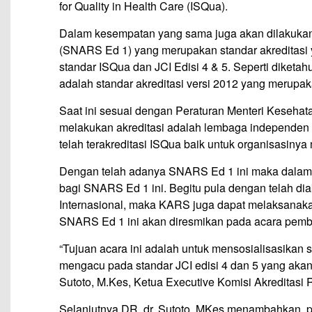
for Quality in Health Care (ISQua).
Dalam kesempatan yang sama juga akan dilakukan 
(SNARS Ed 1) yang merupakan standar akreditasi 
standar ISQua dan JCI Edisi 4 & 5. Seperti diketa
adalah standar akreditasi versi 2012 yang merupaka
Saat ini sesuai dengan Peraturan Menteri Keseha
melakukan akreditasi adalah lembaga independen 
telah terakreditasi ISQua baik untuk organisasinya
Dengan telah adanya SNARS Ed 1 ini maka dalam 
bagi SNARS Ed 1 ini. Begitu pula dengan telah di
Internasional, maka KARS juga dapat melaksanakan
SNARS Ed 1 ini akan diresmikan pada acara pemb
“Tujuan acara ini adalah untuk mensosialisasikan
mengacu pada standar JCI edisi 4 dan 5 yang akan m
Sutoto, M.Kes, Ketua Executive Komisi Akreditasi 
Selanjutnya DR. dr. Sutoto, MKes menambahkan, p