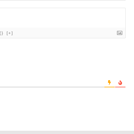
{}
[+]