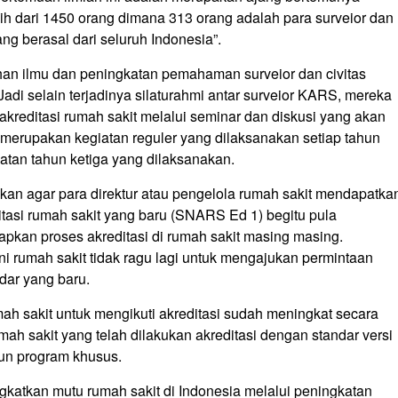
h dari 1450 orang dimana 313 orang adalah para surveior dan
ang berasal dari seluruh Indonesia”.
han ilmu dan peningkatan pemahaman surveior dan civitas
 Jadi selain terjadinya silaturahmi antar surveior KARS, mereka
kreditasi rumah sakit melalui seminar dan diskusi yang akan
 merupakan kegiatan reguler yang dilaksanakan setiap tahun
iatan tahun ketiga yang dilaksanakan.
an agar para direktur atau pengelola rumah sakit mendapatka
asi rumah sakit yang baru (SNARS Ed 1) begitu pula
pkan proses akreditasi di rumah sakit masing masing.
i rumah sakit tidak ragu lagi untuk mengajukan permintaan
dar yang baru.
h sakit untuk mengikuti akreditasi sudah meningkat secara
umah sakit yang telah dilakukan akreditasi dengan standar versi
pun program khusus.
atkan mutu rumah sakit di Indonesia melalui peningkatan