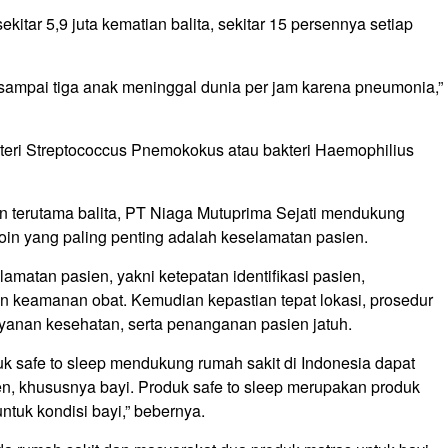
tar 5,9 juta kematian balita, sekitar 15 persennya setiap
 sampai tiga anak meninggal dunia per jam karena pneumonia,”
eri Streptococcus Pnemokokus atau bakteri Haemophilius
n terutama balita, PT Niaga Mutuprima Sejati mendukung
poin yang paling penting adalah keselamatan pasien.
matan pasien, yakni ketepatan identifikasi pasien,
an keamanan obat. Kemudian kepastian tepat lokasi, prosedur
layanan kesehatan, serta penanganan pasien jatuh.
duk safe to sleep mendukung rumah sakit di Indonesia dapat
n, khususnya bayi. Produk safe to sleep merupakan produk
ntuk kondisi bayi,” bebernya.