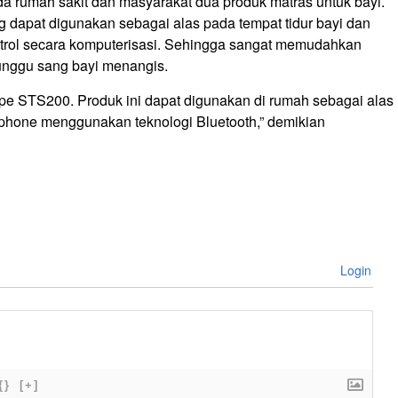
da rumah sakit dan masyarakat dua produk matras untuk bayi.
 dapat digunakan sebagai alas pada tempat tidur bayi dan
trol secara komputerisasi. Sehingga sangat memudahkan
unggu sang bayi menangis.
ipe STS200. Produk ini dapat digunakan di rumah sebagai alas
artphone menggunakan teknologi Bluetooth,” demikian
Login
{}
[+]