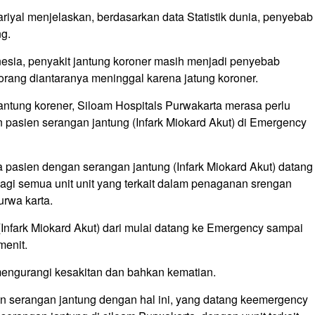
ariyal menjelaskan, berdasarkan data Statistik dunia, penyebab
ng.
onesia, penyakit jantung koroner masih menjadi penyebab
 orang diantaranya meninggal karena jatung koroner.
ntung korener, Siloam Hospitals Purwakarta merasa perlu
asien serangan jantung (Infark Miokard Akut) di Emergency
 pasien dengan serangan jantung (Infark Miokard Akut) datang
agi semua unit unit yang terkait dalam penaganan srengan
urwa karta.
Infark Miokard Akut) dari mulai datang ke Emergency sampai
menit.
mengurangi kesakitan dan bahkan kematian.
n serangan jantung dengan hal ini, yang datang keemergency