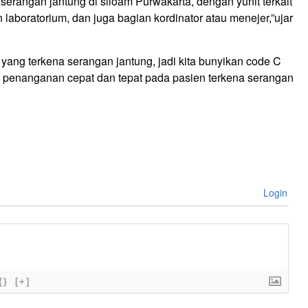
erangan jantung di siloam Purwakarta, dengan yunit terkait
laboratorium, dan juga bagian kordinator atau menejer,”ujar
yang terkena serangan jantung, jadi kita bunyikan code C
kan penanganan cepat dan tepat pada pasien terkena serangan
Login
{}
[+]