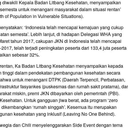
ang diwakili Kepala Badan Litbang Kesehatan, menyampaikan
emesta untuk menangani masyarakat dalam situasi rentan’
 of Population in Vulnerable Situations).
nyatakan: ‘Indonesia telah mencapai kemajuan yang cukup
atan semesta’. Lebih lanjut, di hadapan Delegasi WHA yang
aret tahun 2017, cakupan JKN di Indonesia telah mencapai
2017, telah terjadi peningkatan peserta dari 133,4 juta peserta
enaikan sebesar 32%.
 rentan, Ka Badan Litbang Kesehatan menyampaikan kepada
n tinggi dalam pendekatan pembangunan kesehatan secara
bahwa untuk menangani DTPK (Daerah Terpencil, Perbatasan,
frastruktur fasyankes (puskesmas dan rumah sakit pratama), da
akat miskin, premi JKN dibayarkan oleh pemerintah (PBI).
 Kesehatan. Untuk gangguan jiwa berat, ada program ‘zero
elah dikembangkan ‘rumah singgah’. Kesemua itu merupakan
nan kesehatan yang inklusif (Leaving No One Behind).
rwegia dan Chili menyelenggarakan Side Event dengan tema