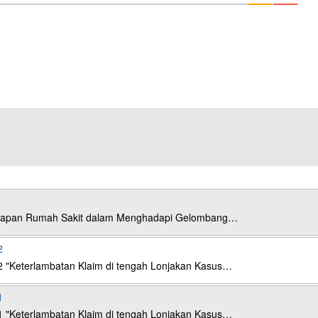
esiapan Rumah Sakit dalam Menghadapi Gelombang…
2
2 "Keterlambatan Klaim di tengah Lonjakan Kasus…
1
1 "Keterlambatan Klaim di tengah Lonjakan Kasus…