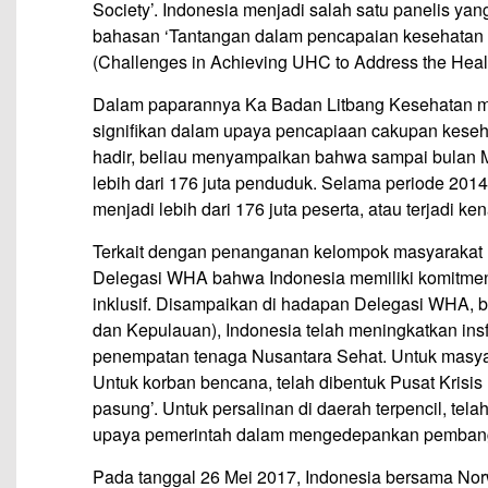
Society’. Indonesia menjadi salah satu panelis y
bahasan ‘Tantangan dalam pencapaian kesehatan s
(Challenges in Achieving UHC to Address the Health
Dalam paparannya Ka Badan Litbang Kesehatan me
signifikan dalam upaya pencapiaan cakupan keseh
hadir, beliau menyampaikan bahwa sampai bulan M
lebih dari 176 juta penduduk. Selama periode 2014-
menjadi lebih dari 176 juta peserta, atau terjadi k
Terkait dengan penanganan kelompok masyarakat
Delegasi WHA bahwa Indonesia memiliki komitme
inklusif. Disampaikan di hadapan Delegasi WHA, 
dan Kepulauan), Indonesia telah meningkatkan ins
penempatan tenaga Nusantara Sehat. Untuk masyar
Untuk korban bencana, telah dibentuk Pusat Krisis
pasung’. Untuk persalinan di daerah terpencil, t
upaya pemerintah dalam mengedepankan pembangu
Pada tanggal 26 Mei 2017, Indonesia bersama No