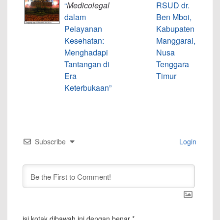
“
Medicolegal
RSUD dr.
dalam
Ben Mboi,
Pelayanan
Kabupaten
Kesehatan:
Manggarai,
Menghadapi
Nusa
Tantangan di
Tenggara
Era
Timur
Keterbukaan”
Subscribe
Login
isi kotak dibawah ini dengan benar
*