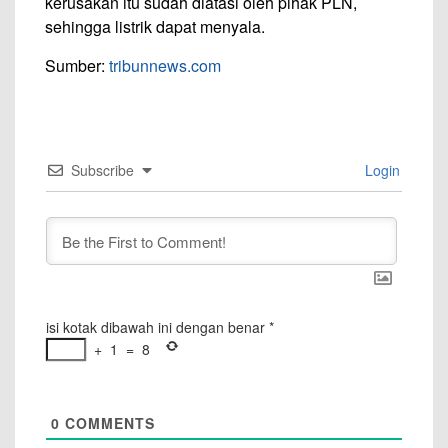
kerusakan itu sudah diatasi oleh pihak PLN,
sehingga listrik dapat menyala.
Sumber:
tribunnews.com
Subscribe
Login
isi kotak dibawah ini dengan benar
*
+
1
=
8
0
COMMENTS