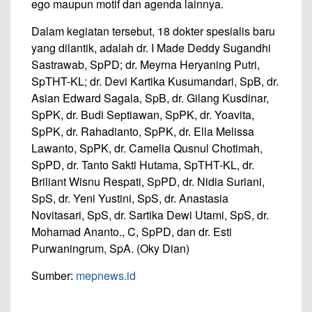
ego maupun motif dan agenda lainnya.
Dalam kegiatan tersebut, 18 dokter spesialis baru
yang dilantik, adalah dr. I Made Deddy Sugandhi
Sastrawab, SpPD; dr. Meyrna Heryaning Putri,
SpTHT-KL; dr. Devi Kartika Kusumandari, SpB, dr.
Asian Edward Sagala, SpB, dr. Gilang Kusdinar,
SpPK, dr. Budi Septiawan, SpPK, dr. Yoavita,
SpPK, dr. Rahadianto, SpPK, dr. Ella Melissa
Lawanto, SpPK, dr. Camelia Qusnul Chotimah,
SpPD, dr. Tanto Sakti Hutama, SpTHT-KL, dr.
Briliant Wisnu Respati, SpPD, dr. Nidia Suriani,
SpS, dr. Yeni Yustini, SpS, dr. Anastasia
Novitasari, SpS, dr. Sartika Dewi Utami, SpS, dr.
Mohamad Ananto., C, SpPD, dan dr. Esti
Purwaningrum, SpA. (Oky Dian)
Sumber:
mepnews.id