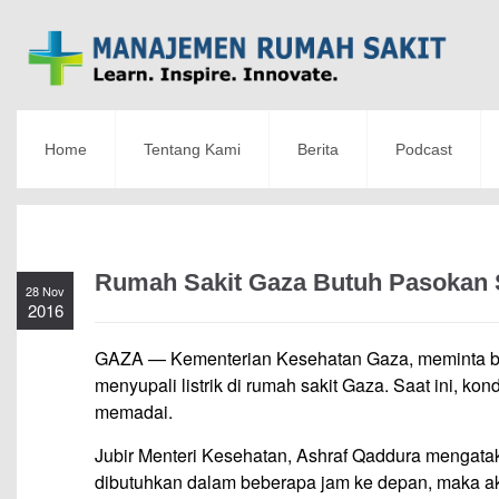
Home
Tentang Kami
Berita
Podcast
Rumah Sakit Gaza Butuh Pasokan So
28 Nov
2016
GAZA — Kementerian Kesehatan Gaza, meminta ba
menyupali listrik di rumah sakit Gaza. Saat ini, kond
memadai.
Jubir Menteri Kesehatan, Ashraf Qaddura mengatakan
dibutuhkan dalam beberapa jam ke depan, maka ak