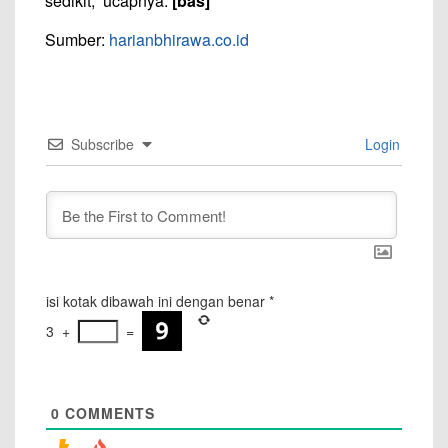
sedikit,” ucapnya.
[bas]
Sumber:
harianbhirawa.co.id
Subscribe
Login
isi kotak dibawah ini dengan benar
*
3
+
=
0
COMMENTS