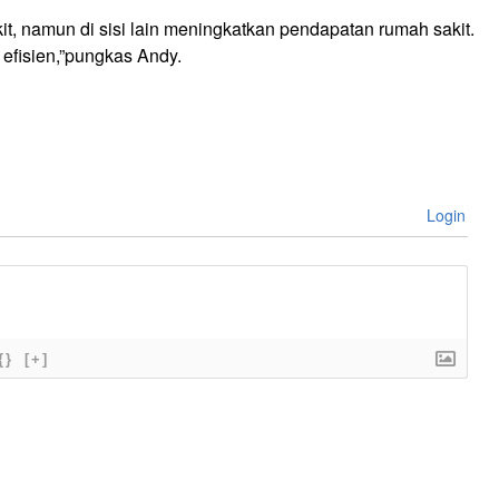
t, namun di sisi lain meningkatkan pendapatan rumah sakit.
h efisien,”pungkas Andy.
Login
{}
[+]