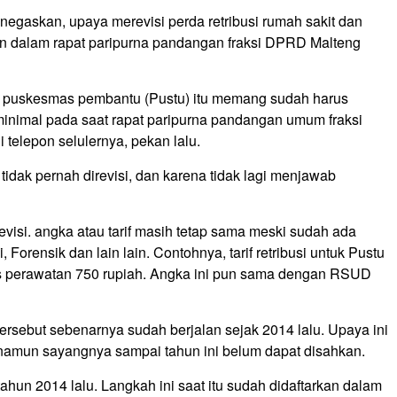
gaskan, upaya merevisi perda retribusi rumah sakit dan
kan dalam rapat paripurna pandangan fraksi DPRD Malteng
an puskesmas pembantu (Pustu) itu memang sudah harus
minimal pada saat rapat paripurna pandangan umum fraksi
 telepon selulernya, pekan lalu.
idak pernah direvisi, dan karena tidak lagi men­jawab
evisi. angka atau tarif masih tetap sama meski sudah ada
 Forensik dan lain lain. Contohnya, tarif retribusi untuk Pustu
s perawatan 750 rupiah. Angka ini pun sama dengan RSUD
rsebut sebenarnya sudah berjalan sejak 2014 lalu. Upaya ini
 namun sayangnya sampai tahun ini belum dapat disahkan.
ahun 2014 lalu. Langkah ini saat itu sudah didaftarkan dalam