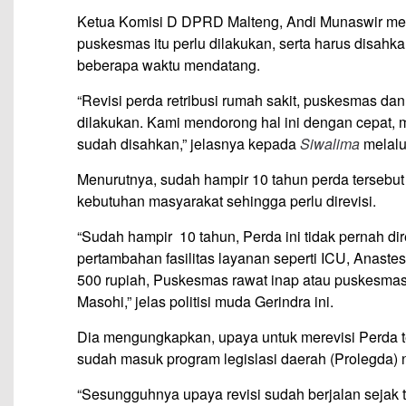
Ketua Komisi D DPRD Malteng, Andi Munaswir mene
puskesmas itu perlu dilakukan, serta harus disah
beberapa waktu mendatang.
“Revisi perda retribusi rumah sakit, puskesmas d
dilakukan. Kami mendorong hal ini dengan cepat, 
sudah disahkan,” jelasnya kepada
Siwalima
melalui
Menurutnya, sudah hampir 10 tahun perda tersebut t
kebutuhan masyarakat se­hingga perlu direvisi.
“Sudah hampir 10 tahun, Perda ini tidak pernah dir
pertambahan fasilitas layanan seperti ICU, Anastesi,
500 rupiah, Puskesmas rawat inap atau puskesma
Masohi,” jelas politisi muda Gerindra ini.
Dia mengungkapkan, upaya untuk merevisi Perda te
sudah masuk program legislasi daerah (Prolegda)
“Sesungguhnya upaya revisi sudah berjalan sejak t