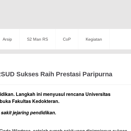
Arsip
S2 Man RS
CoP
Kegiatan
RSUD Sukses Raih Prestasi Paripurna
dikan. Langkah ini menyusul rencana Universitas
buka Fakultas Kedokteran.
akit jejaring pendidikan.
Gede Wiartana, setelah rumah sakit yang dipimpinnya sukses