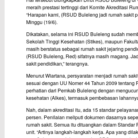
meraih prestasi tertinggi dari Komite Akreditasi Ru
“Harapan kami, (RSUD Buleleng jadi rumah sakit pen
Minggu (19/6).
Dikatakan, selama ini RSUD Buleleng sudah memb
Sekolah Tinggi Kesehatan (Stikes), maupun Fakul
masih berstatus sebagai rumah sakit jejaring pend
(RSUD Buleleng, Red) sifatnya masih magang. Jadi
sakit pendidikan,” terangnya.
Menurut Wiartana, persyaratan menjadi rumah sakit
sesuai dengan UU Nomer 44 Tahun 2009 tentang Rum
perhatian dari Pemkab Buleleng dengan mengucurk
kesehatan (Alkes), termasuk pembebasan lahanny
Nah, dalam akreditasi itu, ada 15 standar pelayana
persen. Penilaian meliputi dokumen dasarnya sep
rumah sakit. Semua itu dituangkan dalam Standar
unit. “Artinya langkah-langkah kerja. Apa yang di