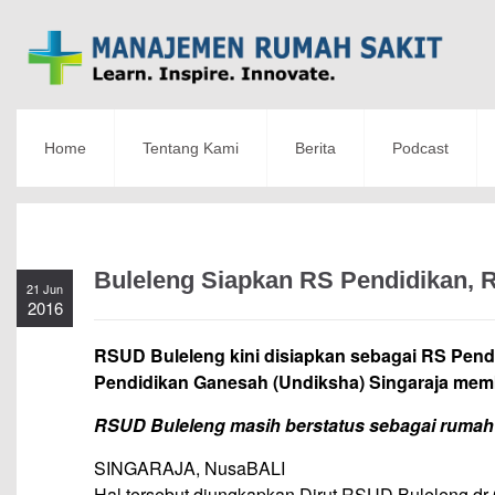
Home
Tentang Kami
Berita
Podcast
Buleleng Siapkan RS Pendidikan, 
21 Jun
2016
RSUD Buleleng kini disiapkan sebagai RS Pendi
Pendidikan Ganesah (Undiksha) Singaraja mem
RSUD Buleleng masih berstatus sebagai rumah s
SINGARAJA, NusaBALI
Hal tersebut diungkapkan Dirut RSUD Buleleng dr 