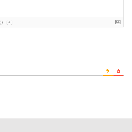
{}
[+]