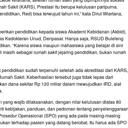
mah Sakit (KARS). Prestasi itu berupa kelulusan paripurna.
didikan, Red) bisa terwujud tahun ini,” kata Dirut Wiartana,
erikan pendidikan kepada siswa Akademi Kebidanan (Akbid),
tas Kedokteran Unud, Denpasar. Hanya saja, RSUD Buleleng
idikan. “Karena siswa maupun mahasiswa yang belajar di sini
 masih sebagai rumah sakit jejaring pendidikan, bukan rumah
 pendidikan sudah terpenuhi setelah ada akreditasi dari KARS,
ah Sakit. Keberhasilan tersebut juga tidak lepas dari
an dana sekitar Rp 120 miliar dalam mewujudkan IRD, alat
a.
n yang wajib dilaksanakan, dengan nilai kelulusan diatas 80
erti kebijakan, panduan, dan pedoman tentang penyelenggaraa
 Prosedur Operasional (SPO) yang ada pada masing-masing
lakukan terhadap pasien yang datang berobat. Itu harus ada SPO