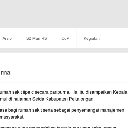
Arsip
S2 Man RS
CoP
Kegiatan
urna
mah sakit tipe c secara paripurna. Hal itu disampaikan Kepala
temui di halaman Setda Kabupaten Pekalongan.
biasa bagi rumah sakit serta sebagai penyemangat manajemen
masyarakat.
i berencana akan mengadakan tasyakuran yang sebelumnya