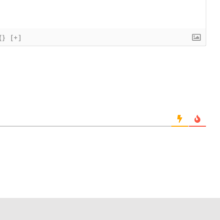
{}
[+]