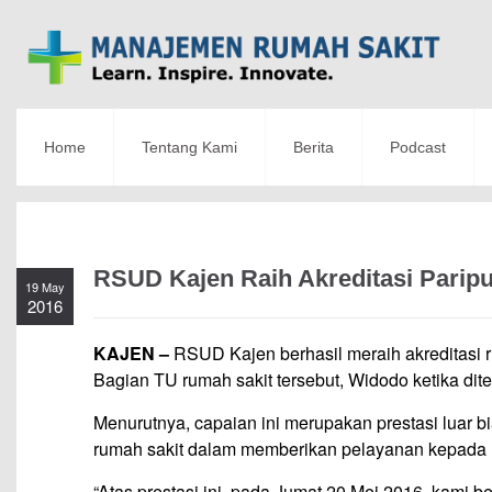
Home
Tentang Kami
Berita
Podcast
RSUD Kajen Raih Akreditasi Parip
19 May
2016
KAJEN –
RSUD Kajen berhasil meraih akreditasi ru
Bagian TU rumah sakit tersebut, Widodo ketika di
Menurutnya, capaian ini merupakan prestasi luar 
rumah sakit dalam memberikan pelayanan kepada 
“Atas prestasi ini, pada Jumat 20 Mei 2016, kam