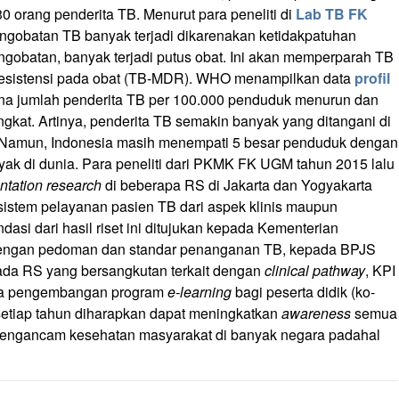
30 orang penderita TB. Menurut para peneliti di
Lab TB FK
ngobatan TB banyak terjadi dikarenakan ketidakpatuhan
gobatan, banyak terjadi putus obat. Ini akan memperparah TB
esistensi pada obat (TB-MDR). WHO menampilkan data
profil
a jumlah penderita TB per 100.000 penduduk menurun dan
gkat. Artinya, penderita TB semakin banyak yang ditangani di
n. Namun, Indonesia masih menempati 5 besar penduduk dengan
yak di dunia. Para peneliti dari PKMK FK UGM tahun 2015 lalu
tation research
di beberapa RS di Jakarta dan Yogyakarta
sistem pelayanan pasien TB dari aspek klinis maupun
si dari hasil riset ini ditujukan kepada Kementerian
 dengan pedoman dan standar penanganan TB, kepada BPJS
epada RS yang bersangkutan terkait dengan
clinical pathway
, KPI
erta pengembangan program
e-learning
bagi peserta didik (ko-
setiap tahun diharapkan dapat meningkatkan
awareness
semua
ngancam kesehatan masyarakat di banyak negara padahal