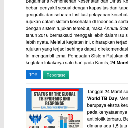
Bagaimana Kementerian Kesehatan dan Dinas Kes
beban penyakit sesuai dengan kapasitas dan kapa
geografis dan sebaran institusi pelayanan keseh
rujukan dalam sistem kesehatan di Indonesia sert
dengan sistem rujukan tersebut, maka
Annual Scie
tahun 2016 bermaksud menggali lebih dalam isu s
lebih nyata. Melalui kegiatan ini, diharapkan terj
rujukan yang terjadi sehinga dapat direkomendas
ini mengambil tema Penguatan Sistem Rujukan d
kegiatan lokakarya satu hari pada Kamis,
24 Mare
TOR
Reportase
Tanggal 24 Maret se
World TB Day
. Me
berupaya ekstra ker
pada kenyataannya 
antibiotik terbaru.
dimana ada 1,5 juta