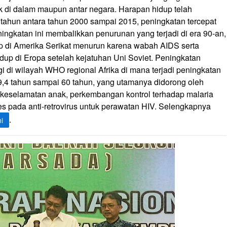
k di dalam maupun antar negara. Harapan hidup telah
tahun antara tahun 2000 sampai 2015, peningkatan tercepat
ningkatan ini membalikkan penurunan yang terjadi di era 90-an,
up di Amerika Serikat menurun karena wabah AIDS serta
dup di Eropa setelah kejatuhan Uni Soviet. Peningkatan
gi di wilayah WHO regional Afrika di mana terjadi peningkatan
9,4 tahun sampai 60 tahun, yang utamanya didorong oleh
 keselamatan anak, perkembangan kontrol terhadap malaria
s pada anti-retrovirus untuk perawatan HIV. Selengkapnya
.
ni