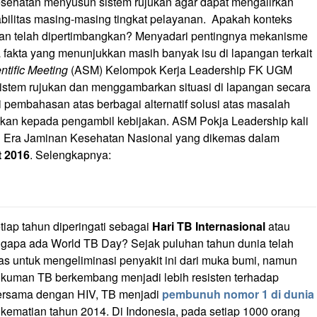
ehatan menyusun sistem rujukan agar dapat mengalirkan
bilitas masing-masing tingkat pelayanan. Apakah konteks
atan telah dipertimbangkan? Menyadari pentingnya mekanisme
a fakta yang menunjukkan masih banyak isu di lapangan terkait
ntific Meeting
(ASM) Kelompok Kerja Leadership FK UGM
istem rujukan dan menggambarkan situasi di lapangan secara
adi pembahasan atas berbagai alternatif solusi atas masalah
ikan kepada pengambil kebijakan. ASM Pokja Leadership kali
i Era Jaminan Kesehatan Nasional yang dikemas dalam
t 2016
. Selengkapnya:
tiap tahun diperingati sebagai
Hari TB Internasional
atau
ngapa ada World TB Day? Sejak puluhan tahun dunia telah
as untuk mengeliminasi penyakit ini dari muka bumi, namun
kuman TB berkembang menjadi lebih resisten terhadap
 Bersama dengan HIV, TB menjadi
pembunuh nomor 1 di dunia
 kematian tahun 2014. Di Indonesia, pada setiap 1000 orang