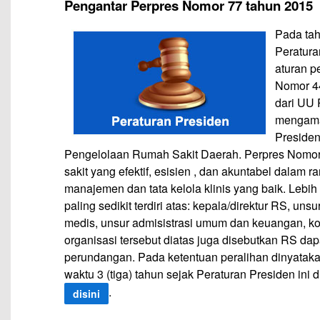
Pengantar Perpres Nomor 77 tahun 2015
Pada tah
Peratura
aturan p
Nomor 44
dari UU 
mengama
Preside
Pengelolaan Rumah Sakit Daerah. Perpres Nomor 
sakit yang efektif, esisien , dan akuntabel dalam r
manajemen dan tata kelola klinis yang baik. Lebih
paling sedikit terdiri atas: kepala/direktur RS, u
medis, unsur admisistrasi umum dan keuangan, ko
organisasi tersebut diatas juga disebutkan RS 
perundangan. Pada ketentuan peralihan dinyatak
waktu 3 (tiga) tahun sejak Peraturan Presiden ini
.
disini