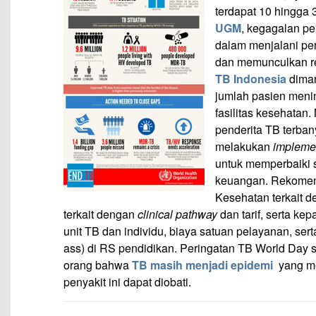
terdapat 10 hingga 
UGM
, kegagalan pe
dalam menjalani pen
dan memunculkan r
TB Indonesia
diman
jumlah pasien menin
fasilitas kesehata
penderita TB terban
melakukan
implemen
untuk memperbaiki 
keuangan. Rekomenda
Kesehatan terkait
terkait dengan
clinical pathway
dan tarif, serta k
unit TB dan individu, biaya satuan pelayanan, s
ass) di RS pendidikan. Peringatan TB World Day 
orang bahwa
TB masih menjadi epidemi
yang me
penyakit ini dapat diobati.