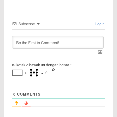
Subscribe
Login
isi kotak dibawah ini dengan benar
*
+
=
9
0
COMMENTS