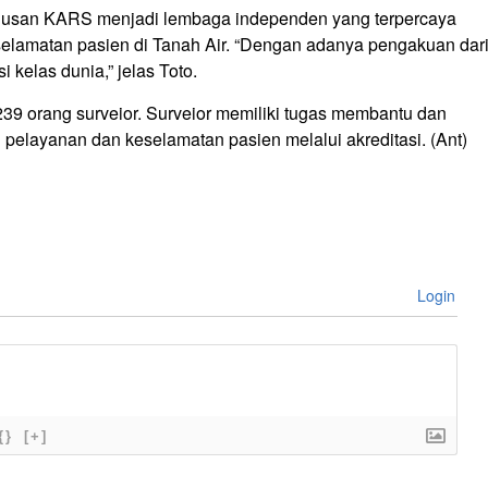
seriusan KARS menjadi lembaga independen yang terpercaya
elamatan pasien di Tanah Air. “Dengan adanya pengakuan dar
 kelas dunia,” jelas Toto.
239 orang surveior. Surveior memiliki tugas membantu dan
elayanan dan keselamatan pasien melalui akreditasi. (Ant)
Login
{}
[+]