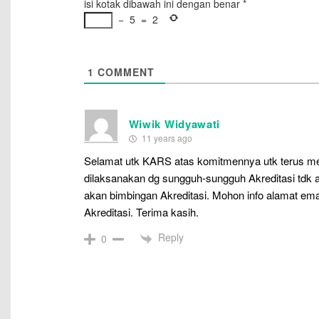
isi kotak dibawah ini dengan benar
*
−
5
=
2
1
COMMENT
Wiwik Widyawati
11 years ago
Selamat utk KARS atas komitmennya utk terus me
dilaksanakan dg sungguh-sungguh Akreditasi tdk 
akan bimbingan Akreditasi. Mohon info alamat emai
Akreditasi. Terima kasih.
Reply
0