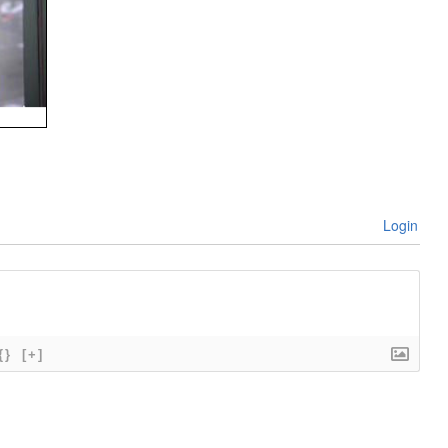
Login
{}
[+]