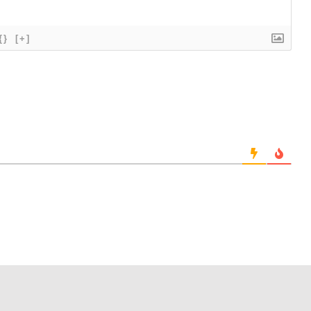
{}
[+]