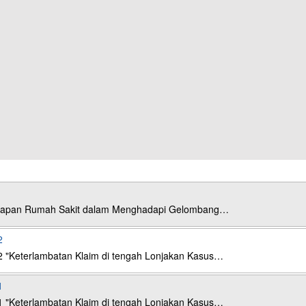
esiapan Rumah Sakit dalam Menghadapi Gelombang…
2
2 "Keterlambatan Klaim di tengah Lonjakan Kasus…
1
1 "Keterlambatan Klaim di tengah Lonjakan Kasus…