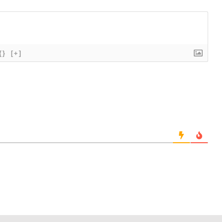
{}
[+]