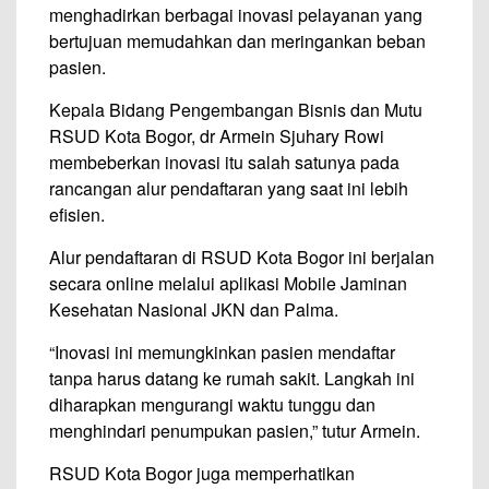
menghadirkan berbagai inovasi pelayanan yang
bertujuan memudahkan dan meringankan beban
pasien.
Kepala Bidang Pengembangan Bisnis dan Mutu
RSUD Kota Bogor, dr Armein Sjuhary Rowi
membeberkan inovasi itu salah satunya pada
rancangan alur pendaftaran yang saat ini lebih
efisien.
Alur pendaftaran di RSUD Kota Bogor ini berjalan
secara online melalui aplikasi Mobile Jaminan
Kesehatan Nasional JKN dan Palma.
“Inovasi ini memungkinkan pasien mendaftar
tanpa harus datang ke rumah sakit. Langkah ini
diharapkan mengurangi waktu tunggu dan
menghindari penumpukan pasien,” tutur Armein.
RSUD Kota Bogor juga memperhatikan