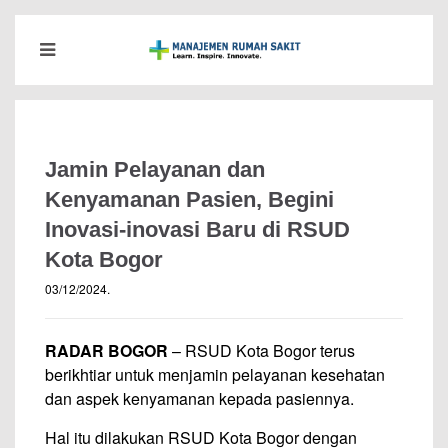
Jamin Pelayanan dan
Kenyamanan Pasien, Begini
Inovasi-inovasi Baru di RSUD
Kota Bogor
03/12/2024
.
RADAR BOGOR
– RSUD Kota Bogor terus
berikhtiar untuk menjamin pelayanan kesehatan
dan aspek kenyamanan kepada pasiennya.
Hal itu dilakukan RSUD Kota Bogor dengan