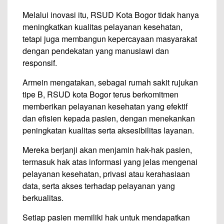
Melalui inovasi itu, RSUD Kota Bogor tidak hanya
meningkatkan kualitas pelayanan kesehatan,
tetapi juga membangun kepercayaan masyarakat
dengan pendekatan yang manusiawi dan
responsif.
Armein mengatakan, sebagai rumah sakit rujukan
tipe B, RSUD kota Bogor terus berkomitmen
memberikan pelayanan kesehatan yang efektif
dan efisien kepada pasien, dengan menekankan
peningkatan kualitas serta aksesibilitas layanan.
Mereka berjanji akan menjamin hak-hak pasien,
termasuk hak atas informasi yang jelas mengenai
pelayanan kesehatan, privasi atau kerahasiaan
data, serta akses terhadap pelayanan yang
berkualitas.
Setiap pasien memiliki hak untuk mendapatkan