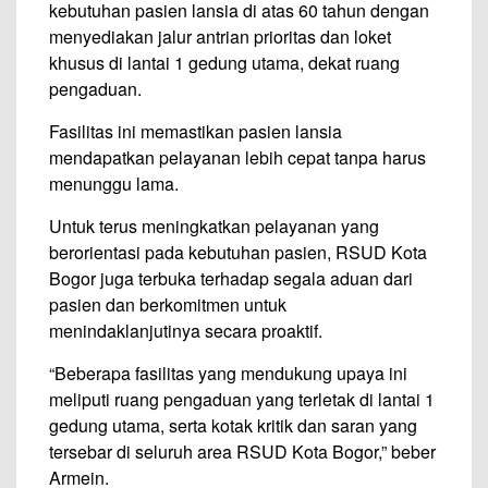
kebutuhan pasien lansia di atas 60 tahun dengan
menyediakan jalur antrian prioritas dan loket
khusus di lantai 1 gedung utama, dekat ruang
pengaduan.
Fasilitas ini memastikan pasien lansia
mendapatkan pelayanan lebih cepat tanpa harus
menunggu lama.
Untuk terus meningkatkan pelayanan yang
berorientasi pada kebutuhan pasien, RSUD Kota
Bogor juga terbuka terhadap segala aduan dari
pasien dan berkomitmen untuk
menindaklanjutinya secara proaktif.
“Beberapa fasilitas yang mendukung upaya ini
meliputi ruang pengaduan yang terletak di lantai 1
gedung utama, serta kotak kritik dan saran yang
tersebar di seluruh area RSUD Kota Bogor,” beber
Armein.