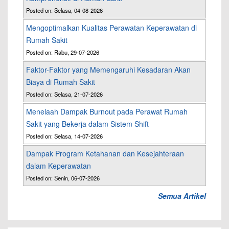
Posted on: Selasa, 04-08-2026
Mengoptimalkan Kualitas Perawatan Keperawatan di
Rumah Sakit
Posted on: Rabu, 29-07-2026
Faktor-Faktor yang Memengaruhi Kesadaran Akan
Biaya di Rumah Sakit
Posted on: Selasa, 21-07-2026
Menelaah Dampak Burnout pada Perawat Rumah
Sakit yang Bekerja dalam Sistem Shift
Posted on: Selasa, 14-07-2026
Dampak Program Ketahanan dan Kesejahteraan
dalam Keperawatan
Posted on: Senin, 06-07-2026
Semua Artikel