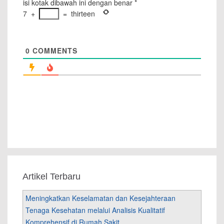
isi kotak dibawah ini dengan benar
*
7
+
=
thirteen
0
COMMENTS
Artikel Terbaru
Meningkatkan Keselamatan dan Kesejahteraan
Tenaga Kesehatan melalui Analisis Kualitatif
Komprehensif di Rumah Sakit