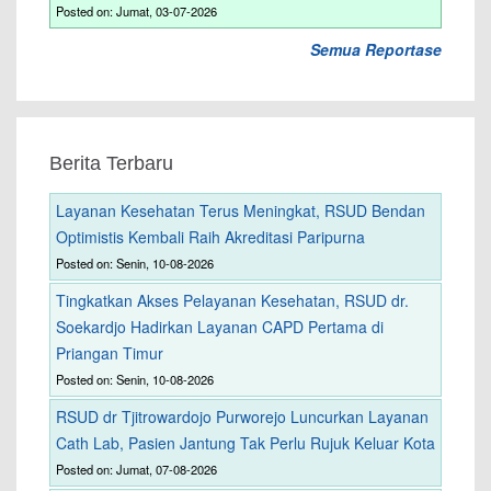
Posted on: Jumat, 03-07-2026
Semua Reportase
Berita Terbaru
Layanan Kesehatan Terus Meningkat, RSUD Bendan
Optimistis Kembali Raih Akreditasi Paripurna
Posted on: Senin, 10-08-2026
Tingkatkan Akses Pelayanan Kesehatan, RSUD dr.
Soekardjo Hadirkan Layanan CAPD Pertama di
Priangan Timur
Posted on: Senin, 10-08-2026
RSUD dr Tjitrowardojo Purworejo Luncurkan Layanan
Cath Lab, Pasien Jantung Tak Perlu Rujuk Keluar Kota
Posted on: Jumat, 07-08-2026