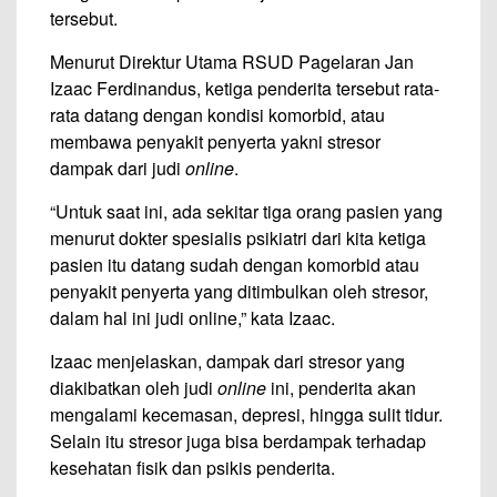
tersebut.
Menurut Direktur Utama RSUD Pagelaran Jan
Izaac Ferdinandus, ketiga penderita tersebut rata-
rata datang dengan kondisi komorbid, atau
membawa penyakit penyerta yakni stresor
dampak dari judi
online
.
“Untuk saat ini, ada sekitar tiga orang pasien yang
menurut dokter spesialis psikiatri dari kita ketiga
pasien itu datang sudah dengan komorbid atau
penyakit penyerta yang ditimbulkan oleh stresor,
dalam hal ini judi online,” kata Izaac.
Izaac menjelaskan, dampak dari stresor yang
diakibatkan oleh judi
online
ini, penderita akan
mengalami kecemasan, depresi, hingga sulit tidur.
Selain itu stresor juga bisa berdampak terhadap
kesehatan fisik dan psikis penderita.