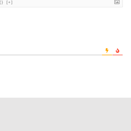
{}
[+]